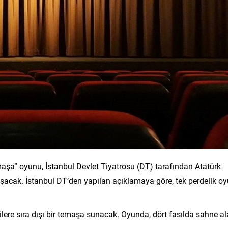
maşa” oyunu, İstanbul Devlet Tiyatrosu (DT) tarafından Atatürk
uşacak. İstanbul DT’den yapılan açıklamaya göre, tek perdelik o
icilere sıra dışı bir temaşa sunacak. Oyunda, dört fasılda sahne a