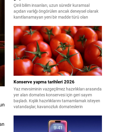
Çinli bilim insanları, uzun süredir kuramsal
açıdan varlığı öngörülen ancak deneysel olarak
kanıtlanamayan yeni bir madde türü olan
"glueball"ın (yapışkan top) varlığına dair güçlü
kanıt elde etti.
Konserve yapma tarihleri 2026
Yaz mevsiminin vazgeçilmez hazırlıkları arasında
yer alan domates konservesi için geri sayım
başladı. Kışlık hazırlıklarını tamamlamak isteyen
yun
vatandaşlar, kavanozluk domateslerin
pazarlarda ve tarlalarda ne zaman tezgahlarda
olacağını araştırıyor. Peki 2026'da konserve
lan
yapılacak domates ne zaman çıkacak? İşte en
uygun dönem...