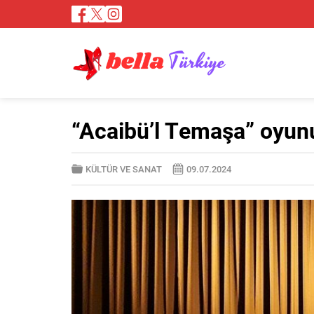
“Acaibü’l Temaşa” oyunu
KÜLTÜR VE SANAT
09.07.2024