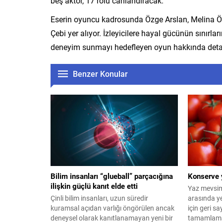
beş aktör, 17 rolü canlandıracak.
Eserin oyuncu kadrosunda Özge Arslan, Melina 
Çebi yer alıyor. İzleyicilere hayal gücünün sınırl
deneyim sunmayı hedefleyen oyun hakkında detaylı
Benzer Konular
Bilim insanları “glueball” parçacığına
Konserve 
ilişkin güçlü kanıt elde etti
Yaz mevsimi
Çinli bilim insanları, uzun süredir
arasında y
kuramsal açıdan varlığı öngörülen ancak
için geri sa
deneysel olarak kanıtlanamayan yeni bir
tamamlamak