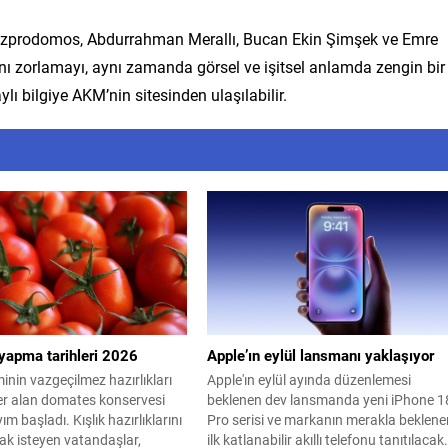
Özprodomos, Abdurrahman Merallı, Bucan Ekin Şimşek ve Emre
arını zorlamayı, aynı zamanda görsel ve işitsel anlamda zengin bir
 bilgiye AKM’nin sitesinden ulaşılabilir.
yapma tarihleri 2026
Apple’ın eylül lansmanı yaklaşıyor
nin vazgeçilmez hazırlıkları
Apple'ın eylül ayında düzenlemesi
er alan domates konservesi
beklenen dev lansmanda yeni iPhone 1
yım başladı. Kışlık hazırlıklarını
Pro serisi ve markanın merakla beklene
 isteyen vatandaşlar,
ilk katlanabilir akıllı telefonu tanıtılacak