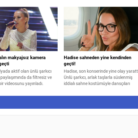
 domateslerin pazarlarda ve
 ne zaman tezgahlarda
raştırıyor. Peki 2026'da
apılacak domates ne zaman
şte en uygun dönem...
lın makyajsız kamera
Hadise sahneden yine kendinden
geçti
geçti!
ada aktif olan ünlü şarkıcı
Hadise, son konserinde yine olay yaratt
 paylaşımında da filtresiz ve
Ünlü şarkıcı, arlak taşlarla süslenmiş
ir videosunu yayınladı.
iddialı sahne kostümüyle dansçıları
eşliğinde hazırlanan koreografiyi
kusursuzca sergiledi.