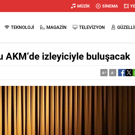
MÜZİK
SİNEMA
Y
TEKNOLOJİ
MAGAZİN
TELEVİZYON
GÜZELLİ
 AKM’de izleyiciyle buluşacak
A
+
A
-