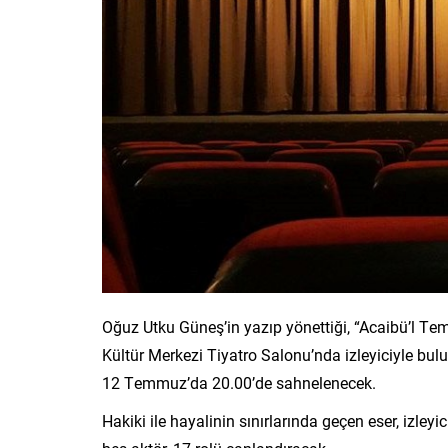
Oğuz Utku Güneş’in yazıp yönettiği, “Acaibü’l Te
Kültür Merkezi Tiyatro Salonu’nda izleyiciyle bul
12 Temmuz’da 20.00’de sahnelenecek.
Hakiki ile hayalinin sınırlarında geçen eser, izley