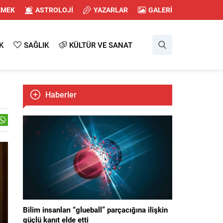
EMEK
ASTROLOJİ
YAZARLAR
GALERİ
K
SAĞLIK
KÜLTÜR VE SANAT
Haberler
Bilim insanları “glueball” parçacığına ilişkin
güçlü kanıt elde etti