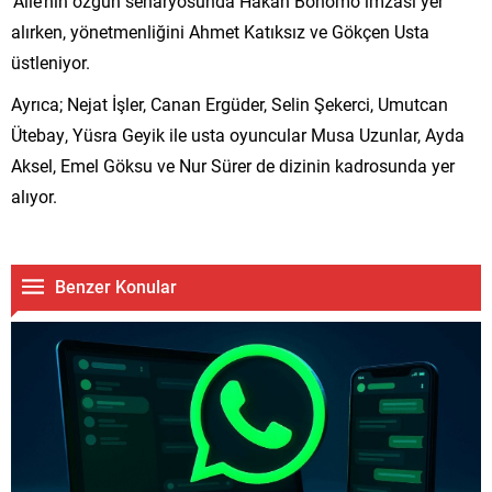
‘Aile’nin özgün senaryosunda Hakan Bonomo imzası yer
alırken, yönetmenliğini Ahmet Katıksız ve Gökçen Usta
üstleniyor.
Ayrıca; Nejat İşler, Canan Ergüder, Selin Şekerci, Umutcan
Ütebay, Yüsra Geyik ile usta oyuncular Musa Uzunlar, Ayda
Aksel, Emel Göksu ve Nur Sürer de dizinin kadrosunda yer
alıyor.
Benzer Konular