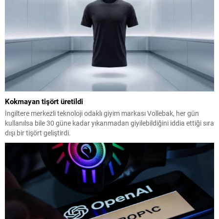
Kokmayan tişört üretildi
İngiltere merkezli teknoloji odaklı giyim markası Vollebak, her gün
kullanılsa bile 30 güne kadar yıkanmadan giyilebildiğini iddia ettiği sıra
dışı bir tişört geliştirdi.