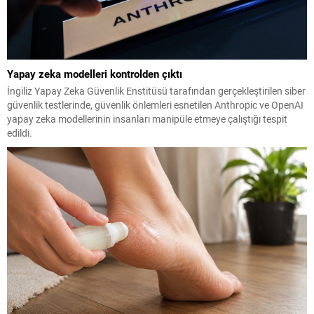
Yapay zeka modelleri kontrolden çıktı
İngiliz Yapay Zeka Güvenlik Enstitüsü tarafından gerçekleştirilen siber
güvenlik testlerinde, güvenlik önlemleri esnetilen Anthropic ve OpenAI
yapay zeka modellerinin insanları manipüle etmeye çalıştığı tespit
edildi.