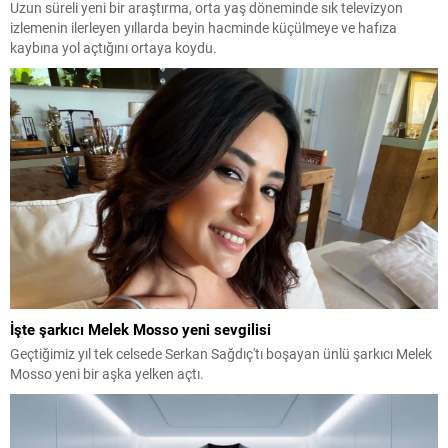
Uzun süreli yeni bir araştırma, orta yaş döneminde sık televizyon
izlemenin ilerleyen yıllarda beyin hacminde küçülmeye ve hafıza
kaybına yol açtığını ortaya koydu.
İşte şarkıcı Melek Mosso yeni sevgilisi
Geçtiğimiz yıl tek celsede Serkan Sağdıç'tı boşayan ünlü şarkıcı Melek
Mosso yeni bir aşka yelken açtı.