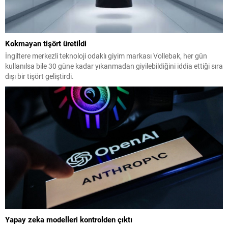
Kokmayan tişört üretildi
İngiltere merkezli teknoloji odaklı giyim markası Vollebak, her gün
kullanılsa bile 30 güne kadar yıkanmadan giyilebildiğini iddia ettiği sıra
dışı bir tişört geliştirdi.
Yapay zeka modelleri kontrolden çıktı