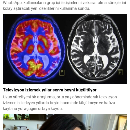
WhatsApp, kullanıcıların grup içi iletişimlerini ve karar alma süreçlerini
kolaylaştıracak yeni özelliklerini kullanıma sundu.
Televizyon izlemek yıllar sonra beyni küçültüyor
Uzun süreli yeni bir araştırma, orta yaş döneminde sık televizyon
izlemenin ilerleyen yıllarda beyin hacminde küçülmeye ve hafıza
kaybına yol açtığını ortaya koydu.