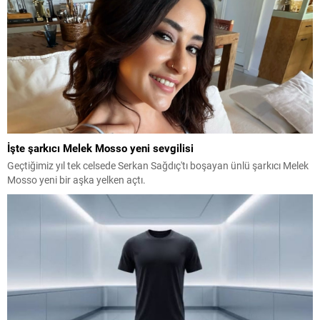
İşte şarkıcı Melek Mosso yeni sevgilisi
Geçtiğimiz yıl tek celsede Serkan Sağdıç'tı boşayan ünlü şarkıcı Melek
Mosso yeni bir aşka yelken açtı.