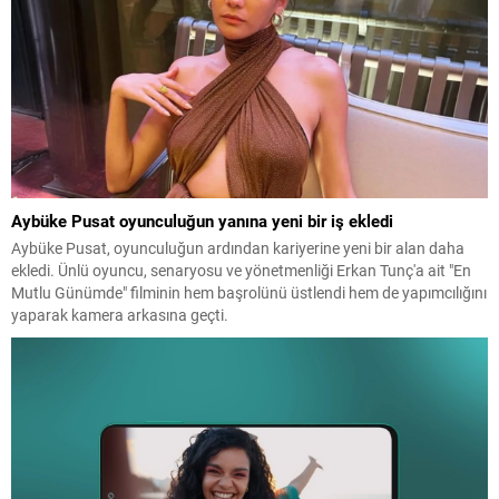
Aybüke Pusat oyunculuğun yanına yeni bir iş ekledi
Aybüke Pusat, oyunculuğun ardından kariyerine yeni bir alan daha
ekledi. Ünlü oyuncu, senaryosu ve yönetmenliği Erkan Tunç'a ait "En
Mutlu Günümde" filminin hem başrolünü üstlendi hem de yapımcılığını
yaparak kamera arkasına geçti.