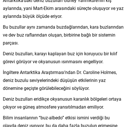
Antarktika’daki deniz buzulları Güney Yarımküre’nin kış
aylarında, yani Mart-Ekim arasındaki süreçte oluşuyor ve yaz
aylarında büyük ölçüde eriyor.
Bu buzullar aynı zamanda buzdağlarından, kara buzlarından
ve dev buz raflarından oluşan, birbirine bağlı bir sistemin
parçası.
Deniz buzulları, karayı kaplayan buz için koruyucu bir kılıf
görevi görüyor ve okyanusun ısınmasını engelliyor.
İngiltere Antarktika Araştırması’ndan Dr. Caroline Holmes,
deniz buzulu seviyelerindeki düşüşün etkilerinin yaz
dönemine geçişte görülebileceğini söylüyor.
Deniz buzulları eridikçe okyanusun karanlık bölgeleri ortaya
çıkıyor ve güneş atmosfere yansıtılmadan emiliyor.
Bilim insanlarının “buz-albedo” etkisi ismini verdiği bu
olayda deniz ısınıyor, bu da daha fazla buzulun erimesine