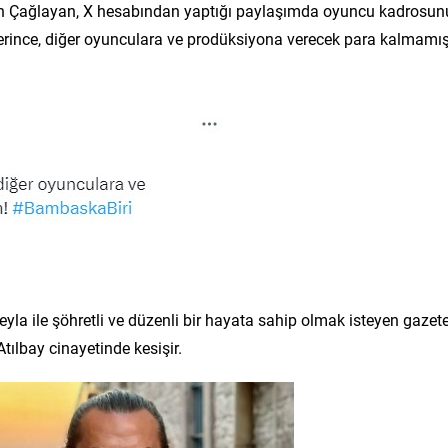
ğan Çağlayan, X hesabından yaptığı paylaşımda oyuncu kadrosun
verince, diğer oyunculara ve prodüksiyona verecek para kalmamı
yla ile şöhretli ve düzenli bir hayata sahip olmak isteyen gazet
ılbay cinayetinde kesişir.