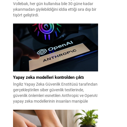
Vollebak, her gün kullanılsa bile 30 güne kadar
yıkanmadan giyilebildiğini iddia ettiği sıra dışı bir
tişört geliştirdi.
Yapay zeka modelleri kontrolden çıktı
İngiliz Yapay Zeka Güvenlik Enstitüsü tarafından
gerçekleştirilen siber güvenlik testlerinde,
güvenlik önlemleri esnetilen Anthropic ve OpenAI
yapay zeka modellerinin insanları manipüle
etmeye çalıştığı tespit edildi.