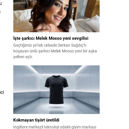
u
ş
İşte şarkıcı Melek Mosso yeni sevgilisi
Geçtiğimiz yıl tek celsede Serkan Sağdıç'tı
boşayan ünlü şarkıcı Melek Mosso yeni bir aşka
yelken açtı.
eci
Kokmayan tişört üretildi
İngiltere merkezli teknoloji odaklı giyim markası