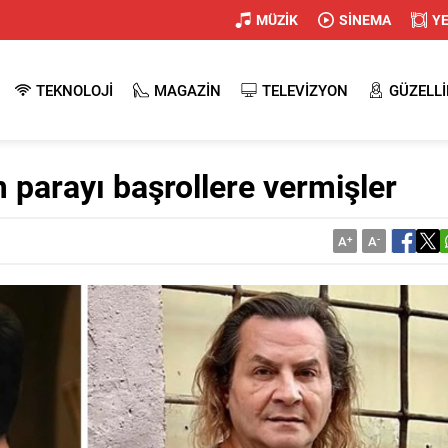
MÜZİK
SİNEMA
Y
TEKNOLOJİ
MAGAZİN
TELEVİZYON
GÜZELLİ
parayı başrollere vermişler
A
+
A
-