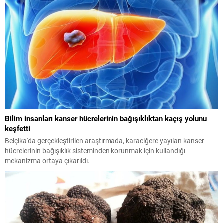
Bilim insanları kanser hücrelerinin bağışıklıktan kaçış yolunu
keşfetti
Belçika'da gerçekleştirilen araştırmada, karaciğere yayılan kanser
hücrelerinin bağışıklık sisteminden korunmak için kullandığı
mekanizma ortaya çıkarıldı.