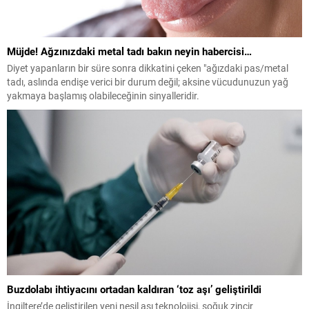
Müjde! Ağzınızdaki metal tadı bakın neyin habercisi…
Diyet yapanların bir süre sonra dikkatini çeken "ağızdaki pas/metal
tadı, aslında endişe verici bir durum değil; aksine vücudunuzun yağ
yakmaya başlamış olabileceğinin sinyalleridir.
Buzdolabı ihtiyacını ortadan kaldıran ‘toz aşı’ geliştirildi
İngiltere’de geliştirilen yeni nesil aşı teknolojisi, soğuk zincir