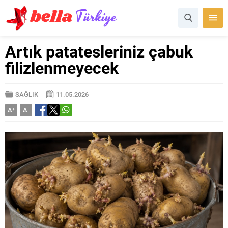
Artık patatesleriniz çabuk
filizlenmeyecek
SAĞLIK
11.05.2026
A
+
A
-