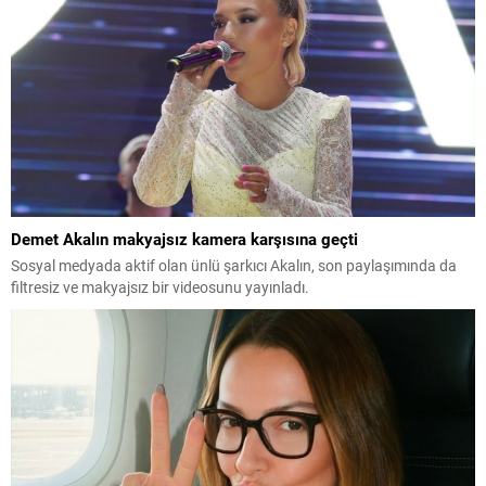
Demet Akalın makyajsız kamera karşısına geçti
Sosyal medyada aktif olan ünlü şarkıcı Akalın, son paylaşımında da
filtresiz ve makyajsız bir videosunu yayınladı.