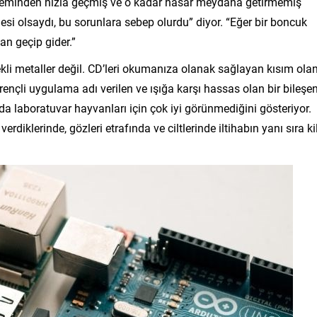
steminden hızla geçmiş ve o kadar hasar meydana getirmemiş
nesi olsaydı, bu sorunlara sebep olurdu” diyor. “Eğer bir boncuk
an geçip gider.”
kli metaller değil. CD’leri okumanıza olanak sağlayan kısım ola
dirençli uygulama adı verilen ve ışığa karşı hassas olan bir bileşe
a laboratuvar hayvanları için çok iyi görünmediğini gösteriyor.
rdiklerinde, gözleri etrafında ve ciltlerinde iltihabın yanı sıra ki