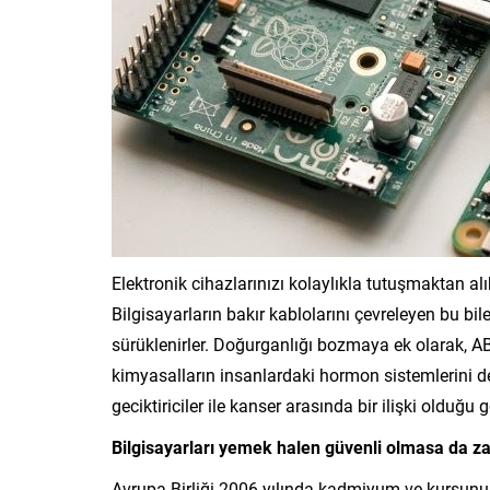
Elektronik cihazlarınızı kolaylıkla tutuşmaktan alık
Bilgisayarların bakır kablolarını çevreleyen bu bil
sürüklenirler. Doğurganlığı bozmaya ek olarak, ABD
kimyasalların insanlardaki hormon sistemlerini de 
geciktiriciler ile kanser arasında bir ilişki olduğu 
Bilgisayarları yemek halen güvenli olmasa da 
Avrupa Birliği 2006 yılında kadmiyum ve kurşunun