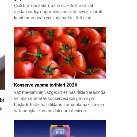
Çinli bilim insanları, uzun süredir kuramsal
açıdan varlığı öngörülen ancak deneysel olarak
kanıtlanamayan yeni bir madde türü olan
"glueball"ın (yapışkan top) varlığına dair güçlü
kanıt elde etti.
Konserve yapma tarihleri 2026
Yaz mevsiminin vazgeçilmez hazırlıkları arasında
yer alan domates konservesi için geri sayım
bi
başladı. Kışlık hazırlıklarını tamamlamak isteyen
ak
vatandaşlar, kavanozluk domateslerin
pazarlarda ve tarlalarda ne zaman tezgahlarda
olacağını araştırıyor. Peki 2026'da konserve
yapılacak domates ne zaman çıkacak? İşte en
uygun dönem...