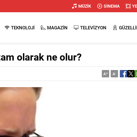
MÜZİK
SİNEMA
Y
TEKNOLOJİ
MAGAZİN
TELEVİZYON
GÜZELLİ
 tam olarak ne olur?
A
+
A
-