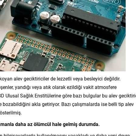
oyan alev geciktiriciler de lezzetli veya besleyici değildir.
eşenler, yandığı veya atık olarak ezildiği vakit atmosfere
 Ulusal Sağlık Enstitülerine göre bazı bulgular bu alev geciktiri
bozabildiğini akla getiriyor. Bazı çalışmalarda ise belli tip alev
gösterilmiş.
zamanla daha az ölümcül hale gelmiş durumda.
 bilgisayarlarda kullanılmasını yasakladı ve daha yeni devre