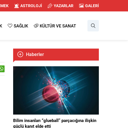
EMEK
ASTROLOJİ
YAZARLAR
GALERİ
K
SAĞLIK
KÜLTÜR VE SANAT
Haberler
Bilim insanları “glueball” parçacığına ilişkin
güçlü kanıt elde etti