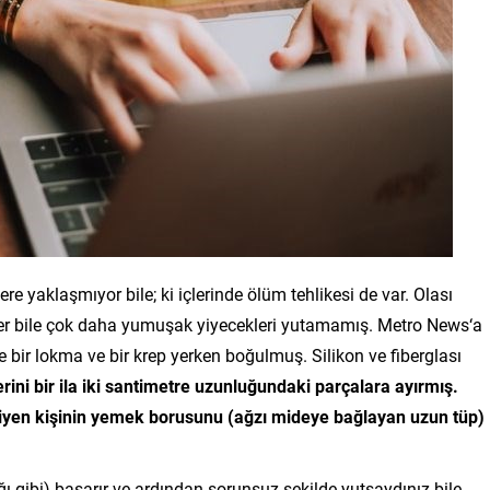
re yaklaşmıyor bile; ki içlerinde ölüm tehlikesi de var. Olası
ciler bile çok daha yumuşak yiyecekleri yutamamış. Metro News‘a
nce bir lokma ve bir krep yerken boğulmuş. Silikon ve fiberglası
rini bir ila iki santimetre uzunluğundaki parçalara ayırmış.
 yiyen kişinin yemek borusunu (ağzı mideye bağlayan uzun tüp)
ığı gibi) başarır ve ardından sorunsuz şekilde yutsaydınız bile