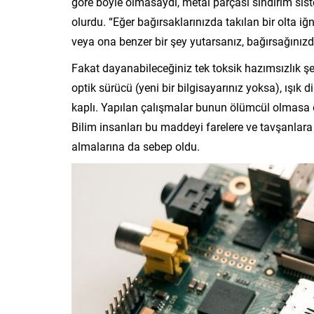
göre böyle olmasaydı, metal parçası sindirim si
olurdu. “Eğer bağırsaklarınızda takılan bir olta iğ
veya ona benzer bir şey yutarsanız, bağırsağınızd
Fakat dayanabileceğiniz tek toksik hazımsızlık şe
optik sürücü (yeni bir bilgisayarınız yoksa), ışık 
kaplı. Yapılan çalışmalar bunun ölümcül olmasa d
Bilim insanları bu maddeyi farelere ve tavşanlara ve
almalarına da sebep oldu.