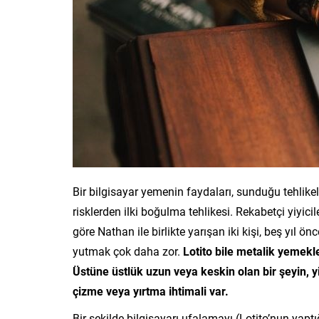
Bir bilgisayar yemenin faydaları, sunduğu tehlikele
risklerden ilki boğulma tehlikesi. Rekabetçi yiyi
göre Nathan ile birlikte yarışan iki kişi, beş yıl ö
yutmak çok daha zor.
Lotito bile metalik yemekle
Üstüne üstlük uzun veya keskin olan bir şeyin,
çizme veya yırtma ihtimali var.
Bir şekilde bilgisayarı ufalamayı (Lotito’nun yapt