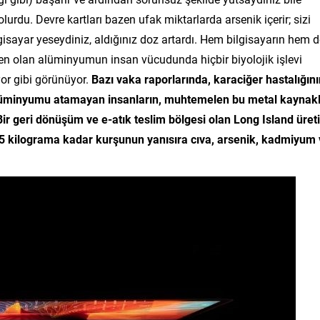
olurdu
. Devre kartları bazen ufak miktarlarda arsenik içerir; sizi
isayar yeseydiniz, aldığınız doz artardı. Hem bilgisayarın hem d
şen olan alüminyumun insan vücudunda hiçbir biyolojik işlevi
or gibi görünüyor.
Bazı vaka raporlarında, karaciğer hastalığını
alüminyumu atamayan insanların, muhtemelen bu metal kaynakl
Bir geri dönüşüm ve e-atık teslim bölgesi olan Long Island üret
,5 kilograma kadar kurşunun yanısıra cıva, arsenik, kadmiyum