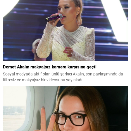
Demet Akalın makyajsız kamera karşısına geçti
Sosyal medyada aktif olan ünlü şarkıcı Akalın, son paylaşımında da
filtresiz ve makyajsız bir videosunu yayınladı.