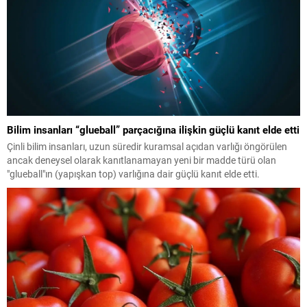
Bilim insanları “glueball” parçacığına ilişkin güçlü kanıt elde etti
Çinli bilim insanları, uzun süredir kuramsal açıdan varlığı öngörülen
ancak deneysel olarak kanıtlanamayan yeni bir madde türü olan
"glueball"ın (yapışkan top) varlığına dair güçlü kanıt elde etti.