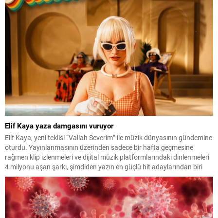
içinde yaşatmaya devam...
Elif Kaya yaza damgasını vuruyor
Elif Kaya, yeni teklisi “Vallah Severim” ile müzik dünyasının gündemine
oturdu. Yayınlanmasının üzerinden sadece bir hafta geçmesine
rağmen klip izlenmeleri ve dijital müzik platformlarındaki dinlenmeleri
4 milyonu aşan şarkı, şimdiden yazın en güçlü hit adaylarından biri
olarak gösteriliyor. Enerjik altyapısı, hareketli ritmi ve ilk dinleyişte
akıllara kazınan nakaratıyla dikkat çeken...