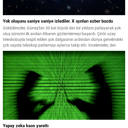
Yok oluşunu saniye saniye izlediler. X ışınları ezber bozdu
Gökbilimciler, Güneş'ten 30 kat büyük dev bir yıldızın patlayarak yok
oluş sürecini ilk andan itibaren gözlemlemeyi başardı. Çin'in uzay
teleskobuyla tespit edilen şok dalgasının ardından dünya genelindeki
çok sayıda teleskop patlamayı aylarca takip etti. İncelemeler, dev
yıldızların daha önce bilinmeyen yollarla da patlayabildiğini ortaya
koydu.
Yapay zeka kaos yarattı