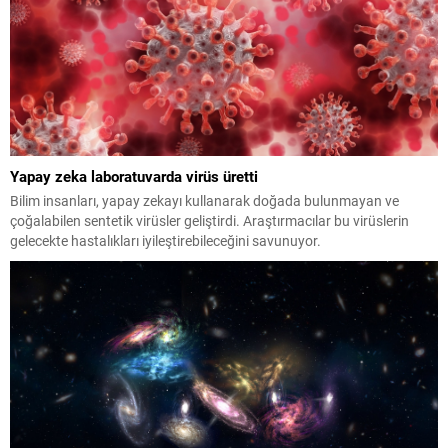
Yapay zeka laboratuvarda virüs üretti
Bilim insanları, yapay zekayı kullanarak doğada bulunmayan ve
çoğalabilen sentetik virüsler geliştirdi. Araştırmacılar bu virüslerin
gelecekte hastalıkları iyileştirebileceğini savunuyor.