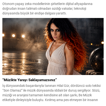
Otonom yapay zeka modellerinin şirketlerin dijital altyapılarına
doğrudan insan talimatı olmadan sızdığı vakalar, teknoloji
dünyasında büyük bir endişe dalgası yarattı.
“Müzikte Yarayı Saklayamazsınız”
İş dünyasındaki başarılarıyla tanınan Hilal Gür, dördüncü solo teklisi
“Son Olamaz” ile müzik dünyasında iddialı bir duruş sergiliyor. Sözü,
müziği ve aranjesi tamamen kendisine ait olan şarkı, Be Müzik
etiketiyle dinleyiciyle buluştu. Kırılmış ama pes etmeyen bir insanın
itirazını anlatan şarkının klibi de en az sözleri kadar konuşulacak