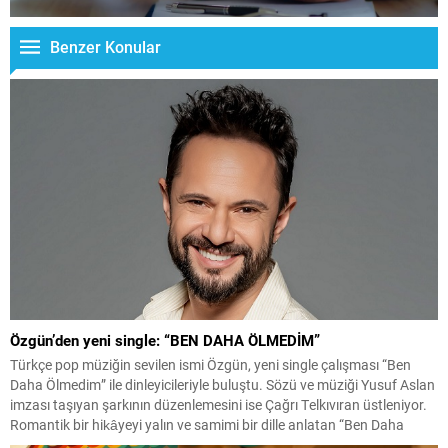
Benzer Konular
Özgün’den yeni single: “BEN DAHA ÖLMEDİM”
Türkçe pop müziğin sevilen ismi Özgün, yeni single çalışması “Ben
Daha Ölmedim” ile dinleyicileriyle buluştu. Sözü ve müziği Yusuf Aslan
imzası taşıyan şarkının düzenlemesini ise Çağrı Telkıvıran üstleniyor.
Romantik bir hikâyeyi yalın ve samimi bir dille anlatan “Ben Daha
Ölmedim”, beklemekten vazgeçmeyen ve sevgisini her şeye rağmen