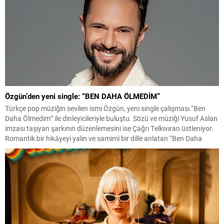
Özgün’den yeni single: “BEN DAHA ÖLMEDİM”
Türkçe pop müziğin sevilen ismi Özgün, yeni single çalışması “Ben
Daha Ölmedim” ile dinleyicileriyle buluştu. Sözü ve müziği Yusuf Aslan
imzası taşıyan şarkının düzenlemesini ise Çağrı Telkıvıran üstleniyor.
Romantik bir hikâyeyi yalın ve samimi bir dille anlatan “Ben Daha
Ölmedim”, beklemekten vazgeçmeyen ve sevgisini her şeye rağmen
içinde yaşatmaya devam...