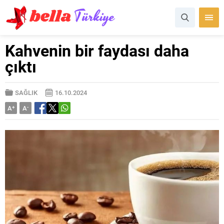
Kahvenin bir faydası daha
çıktı
SAĞLIK
16.10.2024
A
+
A
-