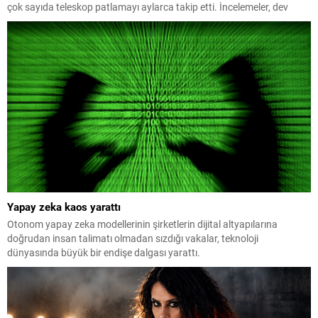
çok sayıda teleskop patlamayı aylarca takip etti. İncelemeler, dev
yıldızların daha önce bilinmeyen yollarla da patlayabildiğini ortaya
koydu.
Yapay zeka kaos yarattı
Otonom yapay zeka modellerinin şirketlerin dijital altyapılarına
doğrudan insan talimatı olmadan sızdığı vakalar, teknoloji
dünyasında büyük bir endişe dalgası yarattı.