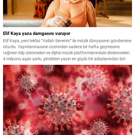
Elif Kaya yaza damgasını vuruyor
Elif Kaya, yeni teklisi “Vallah Severim” ile müzik dünyasının gündemine
oturdu. Yayınlanmasının üzerinden sadece bir hafta geçmesine
rağmen klip izlenmeleri ve dijital müzik platformlarındaki dinlenmeleri
4 milyonu aşan şarkı, şimdiden yazın en güçlü hit adaylarından biri
olarak gösteriliyor. Enerjik altyapısı, hareketli ritmi ve ilk dinleyişte
akıllara kazınan nakaratıyla dikkat çeken...