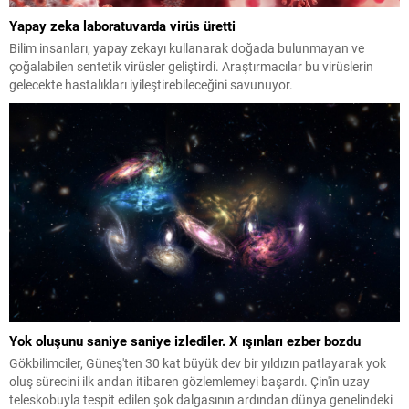
Yapay zeka laboratuvarda virüs üretti
Bilim insanları, yapay zekayı kullanarak doğada bulunmayan ve
çoğalabilen sentetik virüsler geliştirdi. Araştırmacılar bu virüslerin
gelecekte hastalıkları iyileştirebileceğini savunuyor.
Yok oluşunu saniye saniye izlediler. X ışınları ezber bozdu
Gökbilimciler, Güneş'ten 30 kat büyük dev bir yıldızın patlayarak yok
oluş sürecini ilk andan itibaren gözlemlemeyi başardı. Çin'in uzay
teleskobuyla tespit edilen şok dalgasının ardından dünya genelindeki