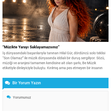
“Müzikte Yarayı Saklayamazsınız”
İş dünyasındaki başarılarıyla tanınan Hilal Gür, dördüncü solo teklisi
“Son Olamaz” ile müzik dünyasında iddialı bir duruş sergiliyor. Sözü,
müziği ve aranjesi tamamen kendisine ait olan şarkı, Be Müzik
etiketiyle dinleyiciyle buluştu. Kırılmış ama pes etmeyen bir insanın
itirazını anlatan şarkının klibi de en az sözleri kadar konuşulacak
türden. Yönetmen...
Bir Yorum Yazın