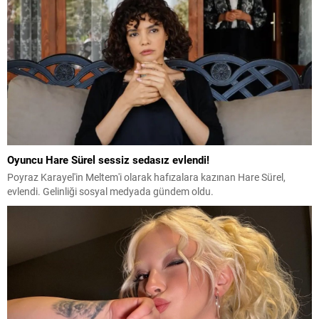
Oyuncu Hare Sürel sessiz sedasız evlendi!
Poyraz Karayel'in Meltem'i olarak hafızalara kazınan Hare Sürel,
evlendi. Gelinliği sosyal medyada gündem oldu.