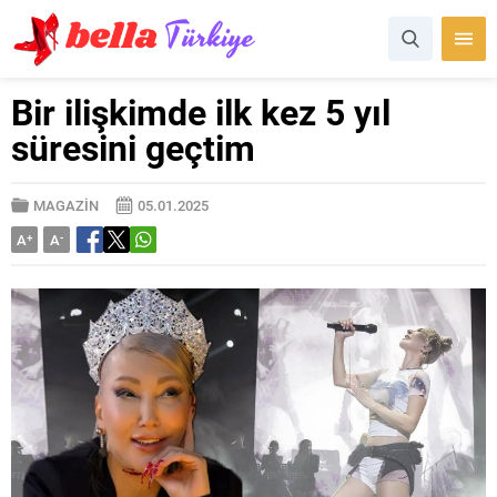
Bir ilişkimde ilk kez 5 yıl
süresini geçtim
MAGAZİN
05.01.2025
A
+
A
-