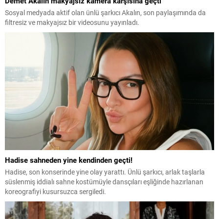
Demet Akalın makyajsız kamera karşısına geçti
Sosyal medyada aktif olan ünlü şarkıcı Akalın, son paylaşımında da
filtresiz ve makyajsız bir videosunu yayınladı.
Hadise sahneden yine kendinden geçti!
Hadise, son konserinde yine olay yarattı. Ünlü şarkıcı, arlak taşlarla
süslenmiş iddialı sahne kostümüyle dansçıları eşliğinde hazırlanan
koreografiyi kusursuzca sergiledi.