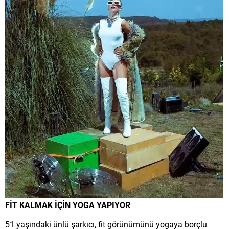
FİT KALMAK İÇİN YOGA YAPIYOR
51 yaşındaki ünlü şarkıcı, fit görünümünü yogaya borçlu