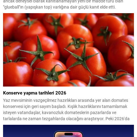
ancak deneysel olarak kanıtlanamayan yeni bir madde türü olan
"glueball"ın (yapışkan top) varlığına dair güçlü kanıt elde etti.
Konserve yapma tarihleri 2026
Yaz mevsiminin vazgeçilmez hazırlıkları arasında yer alan domates
konservesi için geri sayım başladı. Kışlık hazırlıklarını tamamlamak
isteyen vatandaşlar, kavanozluk domateslerin pazarlarda ve
tarlalarda ne zaman tezgahlarda olacağını araştırıyor. Peki 2026'da
konserve yapılacak domates ne zaman çıkacak? İşte en uygun
dönem...