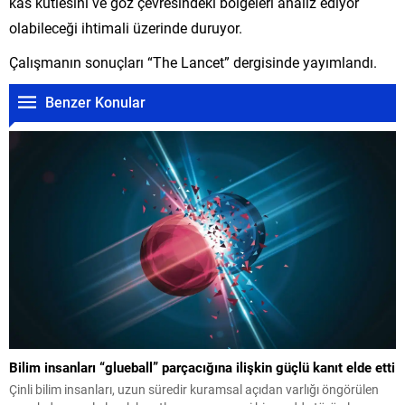
kas kütlesini ve göz çevresindeki bölgeleri analiz ediyor
olabileceği ihtimali üzerinde duruyor.
Çalışmanın sonuçları “The Lancet” dergisinde yayımlandı.
Benzer Konular
Bilim insanları “glueball” parçacığına ilişkin güçlü kanıt elde etti
Çinli bilim insanları, uzun süredir kuramsal açıdan varlığı öngörülen