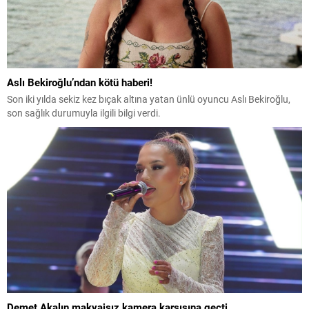
Aslı Bekiroğlu’ndan kötü haberi!
Son iki yılda sekiz kez bıçak altına yatan ünlü oyuncu Aslı Bekiroğlu,
son sağlık durumuyla ilgili bilgi verdi.
Demet Akalın makyajsız kamera karşısına geçti