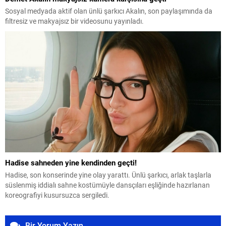
Sosyal medyada aktif olan ünlü şarkıcı Akalın, son paylaşımında da
filtresiz ve makyajsız bir videosunu yayınladı.
Hadise sahneden yine kendinden geçti!
Hadise, son konserinde yine olay yarattı. Ünlü şarkıcı, arlak taşlarla
süslenmiş iddialı sahne kostümüyle dansçıları eşliğinde hazırlanan
koreografiyi kusursuzca sergiledi.
Bir Yorum Yazın