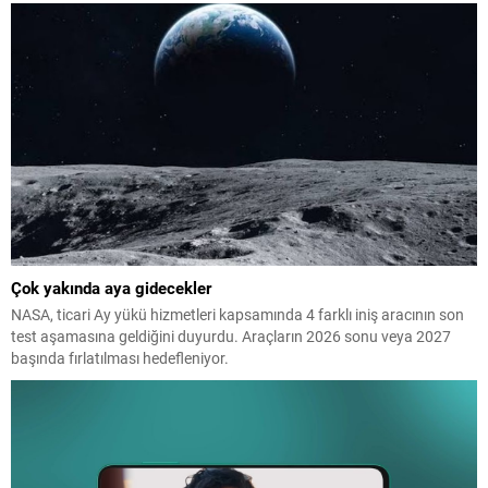
Çok yakında aya gidecekler
NASA, ticari Ay yükü hizmetleri kapsamında 4 farklı iniş aracının son
test aşamasına geldiğini duyurdu. Araçların 2026 sonu veya 2027
başında fırlatılması hedefleniyor.