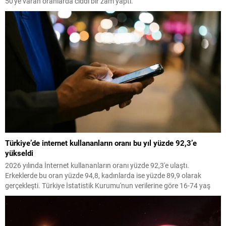
50'ye varan oranlarda ciddi bir zam yaptı.
Türkiye’de internet kullananların oranı bu yıl yüzde 92,3’e
yükseldi
2026 yılında İnternet kullananların oranı yüzde 92,3'e ulaştı.
Erkeklerde bu oran yüzde 94,8, kadınlarda ise yüzde 89,9 olarak
gerçekleşti. Türkiye İstatistik Kurumu'nun verilerine göre 16-74 yaş
aralığındaki bireyler arasında İnternet kullanımı artış gösterdi.