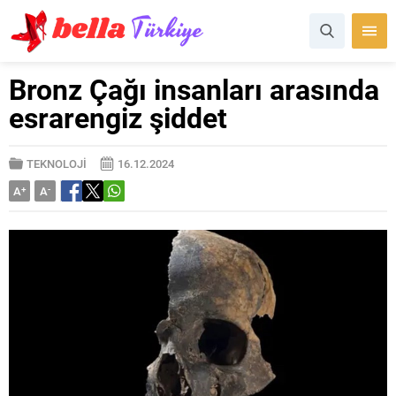
Bronz Çağı insanları arasında
esrarengiz şiddet
TEKNOLOJİ
16.12.2024
A
+
A
-