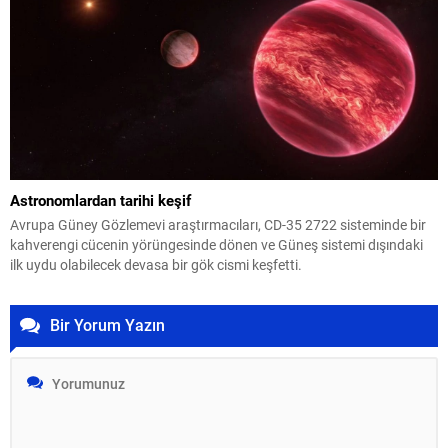
Astronomlardan tarihi keşif
Avrupa Güney Gözlemevi araştırmacıları, CD-35 2722 sisteminde bir
kahverengi cücenin yörüngesinde dönen ve Güneş sistemi dışındaki
ilk uydu olabilecek devasa bir gök cismi keşfetti.
Bir Yorum Yazın