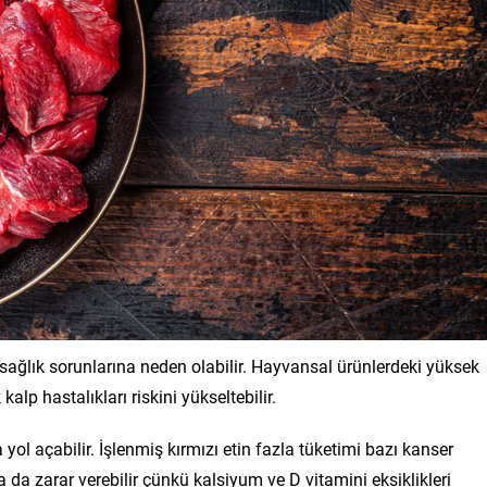
 sağlık sorunlarına neden olabilir. Hayvansal ürünlerdeki yüksek
alp hastalıkları riskini yükseltebilir.
a yol açabilir. İşlenmiş kırmızı etin fazla tüketimi bazı kanser
ına da zarar verebilir çünkü kalsiyum ve D vitamini eksiklikleri