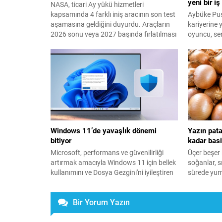
yeni bir iş
NASA, ticari Ay yükü hizmetleri
kapsamında 4 farklı iniş aracının son test
Aybüke Pus
aşamasına geldiğini duyurdu. Araçların
kariyerine 
2026 sonu veya 2027 başında fırlatılması
oyuncu, se
hedefleniyor.
Tunç'a ait 
hem başrol
yapımcılığ
geçti.
Windows 11’de yavaşlık dönemi
Yazın pat
bitiyor
kadar bas
Microsoft, performans ve güvenilirliği
Üçer beşer 
artırmak amacıyla Windows 11 için bellek
soğanlar, s
kullanımını ve Dosya Gezgini'ni iyileştiren
sürede yu
yeni bir kalite güncellemesi hazırlıyor.
tutuyor. İs
patates-so
Bir Yorum Yazın
merak edili
basitmiş...