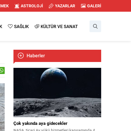
EMEK
ASTROLOJİ
YAZARLAR
GALERİ
K
SAĞLIK
KÜLTÜR VE SANAT
Haberler
Çok yakında aya gidecekler
NASA, ticari Ay yükü hizmetleri kapsamında 4