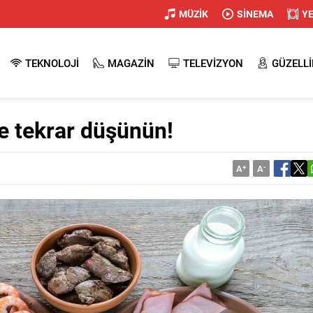
MÜZİK
SİNEMA
Y
TEKNOLOJİ
MAGAZİN
TELEVİZYON
GÜZELLİ
e tekrar düşünün!
A
+
A
-