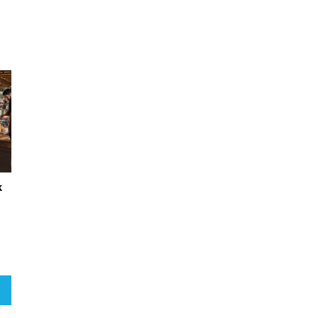
y
ı.
k