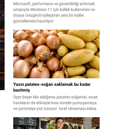
Microsoft, performans ve güvenilirliği artırmak
amacıyla Windows 11 için bellek kullanımını ve
Dosya Gezgini'ni iyileştiren yeni bir kalite
güncellemesi hazırlıyor.
Yazın patates-soğan saklamak bu kadar
basitmiş
Üçer beşer kilo aldığımız patates soğanlar, sıcak
havaların da etkisiyle kısa sürede yumuşamaya
ve çürümeye yüz tutuyor. İsraf olmaması adına
yazın patates-soğan saklama yöntemleri ise
merak ediliyor. Meğer formülü çok basitmiş...