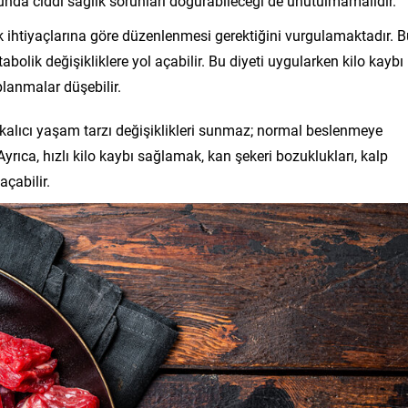
nda ciddi sağlık sorunları doğurabileceği de unutulmamalıdır.
lık ihtiyaçlarına göre düzenlenmesi gerektiğini vurgulamaktadır. 
metabolik değişikliklere yol açabilir. Bu diyeti uygularken kilo kaybı
aplanmalar düşebilir.
er kalıcı yaşam tarzı değişiklikleri sunmaz; normal beslenmeye
yrıca, hızlı kilo kaybı sağlamak, kan şekeri bozuklukları, kalp
açabilir.