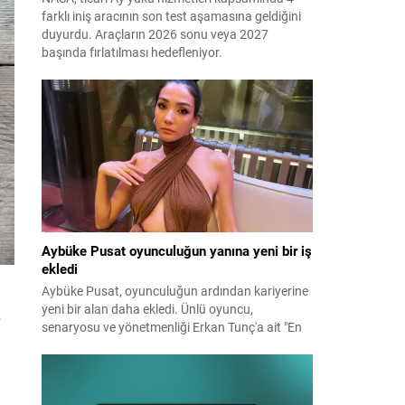
farklı iniş aracının son test aşamasına geldiğini
duyurdu. Araçların 2026 sonu veya 2027
başında fırlatılması hedefleniyor.
Aybüke Pusat oyunculuğun yanına yeni bir iş
ekledi
Aybüke Pusat, oyunculuğun ardından kariyerine
yeni bir alan daha ekledi. Ünlü oyuncu,
senaryosu ve yönetmenliği Erkan Tunç'a ait "En
Mutlu Günümde" filminin hem başrolünü üstlendi
hem de yapımcılığını yaparak kamera arkasına
geçti.