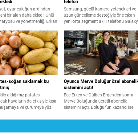
 ekledi
telefon
at, oyunculuğun ardından
Samsung, güçlü kamera yetenekleri ve
yeni bir alan daha ekledi. Ünlü
uzun güncelleme desteğiyle öne çıkan
naryosu ve yönetmenliği Erkan
yeni orta segment akıllı telefonu Galax
"En Mutlu Günümde" filminin
F70 Pro 5G modelini resmi olarak tanıtt
ünü üstlendi hem de
ını yaparak kamera arkasına
ates-soğan saklamak bu
Oyuncu Merve Boluğur özel aboneli
itmiş
sistemini açtı!
kilo aldığımız patates
Ece Erken ve Gülben Ergen'den sonra
ıcak havaların da etkisiyle kısa
Merve Boluğur da ücretli abonelik
muşamaya ve çürümeye yüz
sistemini açtı. Boluğur'un kazancı ise
raf olmaması adına yazın
dikkat çekti.
ğan saklama yöntemleri ise
yor. Meğer formülü çok