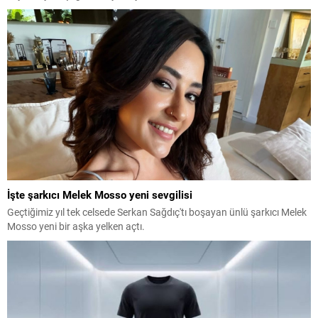
İşte şarkıcı Melek Mosso yeni sevgilisi
Geçtiğimiz yıl tek celsede Serkan Sağdıç'tı boşayan ünlü şarkıcı Melek
Mosso yeni bir aşka yelken açtı.