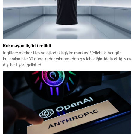
Kokmayan tişört üretildi
İngiltere merkezli teknoloji odaklı giyim markası Vollebak, her gün
kullanılsa bile 30 güne kadar yıkanmadan giyilebildiğini iddia ettiği sıra
dışı bir tişört geliştirdi.