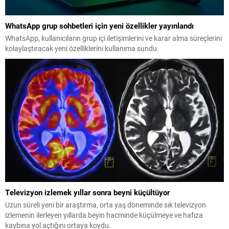
WhatsApp grup sohbetleri için yeni özellikler yayınlandı
WhatsApp, kullanıcıların grup içi iletişimlerini ve karar alma süreçlerini
kolaylaştıracak yeni özelliklerini kullanıma sundu.
Televizyon izlemek yıllar sonra beyni küçültüyor
Uzun süreli yeni bir araştırma, orta yaş döneminde sık televizyon
izlemenin ilerleyen yıllarda beyin hacminde küçülmeye ve hafıza
kaybına yol açtığını ortaya koydu.