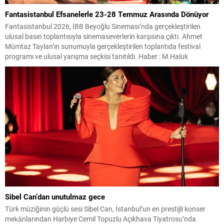
Fantasistanbul Efsanelerle 23-28 Temmuz Arasında Dönüyor
Fantasistanbul 2026, İBB Beyoğlu Sineması’nda gerçekleştirilen
ulusal basın toplantısıyla sinemaseverlerin karşısına çıktı. Ahmet
Mümtaz Taylan’ın sunumuyla gerçekleştirilen toplantıda festival
programı ve ulusal yarışma seçkisi tanıtıldı. Haber : M.Haluk
Yalçınkaya Festival, 23-28 Temmuz tarihleri arasında Beyoğlu
Sineması ve Cinemajestic’te düzenlenecek gösterimlerle izleyicilerle
buluşacak. İBB Beyoğlu Sineması’nda bugün gerçekleştirilen basın
toplantısında Fantasistanbul...
Sibel Can’dan unutulmaz gece
Türk müziğinin güçlü sesi Sibel Can, İstanbul’un en prestijli konser
mekânlarından Harbiye Cemil Topuzlu Açıkhava Tiyatrosu’nda