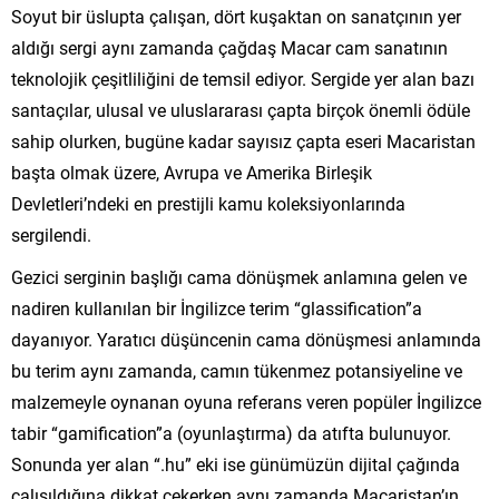
Soyut bir üslupta çalışan, dört kuşaktan on sanatçının yer
aldığı sergi aynı zamanda çağdaş Macar cam sanatının
teknolojik çeşitliliğini de temsil ediyor. Sergide yer alan bazı
santaçılar, ulusal ve uluslararası çapta birçok önemli ödüle
sahip olurken, bugüne kadar sayısız çapta eseri Macaristan
başta olmak üzere, Avrupa ve Amerika Birleşik
Devletleri’ndeki en prestijli kamu koleksiyonlarında
sergilendi.
Gezici serginin başlığı cama dönüşmek anlamına gelen ve
nadiren kullanılan bir İngilizce terim “glassification”a
dayanıyor. Yaratıcı düşüncenin cama dönüşmesi anlamında
bu terim aynı zamanda, camın tükenmez potansiyeline ve
malzemeyle oynanan oyuna referans veren popüler İngilizce
tabir “gamification”a (oyunlaştırma) da atıfta bulunuyor.
Sonunda yer alan “.hu” eki ise günümüzün dijital çağında
çalışıldığına dikkat çekerken aynı zamanda Macaristan’ın