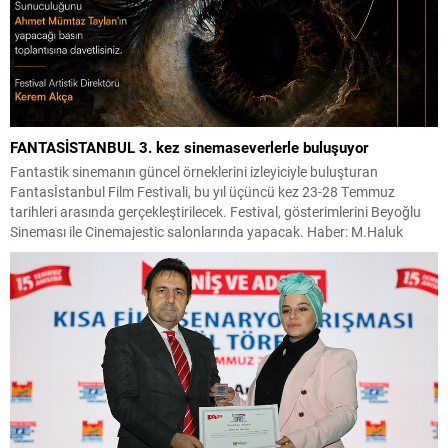
FANTASİSTANBUL 3. kez sinemaseverlerle buluşuyor
Fantastik sinemanın güncel örneklerini izleyiciyle buluşturan
Fantasİstanbul Film Festivali, bu yıl üçüncü kez 23-28 Temmuz
tarihleri arasında gerçekleştirilecek. Festival, gösterimlerini Beyoğlu
Sineması ile Cinemajestic salonlarında yapacak. Haber: M.Haluk
YALÇINKAYA Festivalin açılış günü olan 23 Temmuz Çarşamba,
Beyoğlu Sineması’nda saat 13.00’te düzenlenecek ikramın ardından,
saat 14.00’te Ahmet Mümtaz Taylan’ın sunumuyla ulusal...