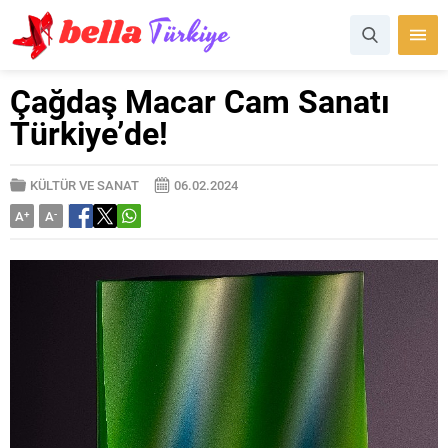
Çağdaş Macar Cam Sanatı
Türkiye’de!
KÜLTÜR VE SANAT
06.02.2024
A
+
A
-