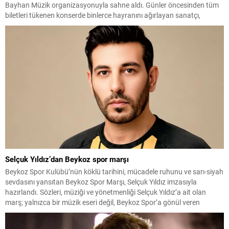
Bayhan Müzik organizasyonuyla sahne aldı. Günler öncesinden tüm
biletleri tükenen konserde binlerce hayranını ağırlayan sanatçı,
yaklaşık üç saat süren performansıyla büyük beğeni topladı. Müzikal
performansının yanı sıra sahne şıklığıyla da dikkat çeken Sibel Can,...
Selçuk Yıldız’dan Beykoz spor marşı
Beykoz Spor Kulübü’nün köklü tarihini, mücadele ruhunu ve sarı-siyah
sevdasını yansıtan Beykoz Spor Marşı, Selçuk Yıldız imzasıyla
hazırlandı. Sözleri, müziği ve yönetmenliği Selçuk Yıldız’a ait olan
marş; yalnızca bir müzik eseri değil, Beykoz Spor’a gönül veren
herkesin ortak duygularını buluşturan güçlü bir aidiyet çağrısı niteliği
taşıyor. Tribünlerde coşkuyla söylenmesi, futbolculara...