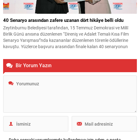
40 Senaryo arasından zafere uzanan dört hikâye belli oldu
Zeytinburnu Belediyesi tarafından, 15 Temmuz Demokrasi ve Millî
Birlik Günü anısına düzenlenen “Direniş ve Adalet Temalı Kısa Film
Senaryo Yarışması”nda kazananlar düzenlenen törenle ödüllerine
kavuştu. Yüzlerce başvuru arasından finale kalan 40 senaryonun
yarıştığı organizasyon, edebiyatı, sinemayı ve toplumsal hafızayı aynı
sahnede buluşturdu. Haber: M.Haluk Yalçınkaya Zeytinburnu 15
Bir Yorum Yazın
Temmuz Meydanı’nda gerçekleştirilen...
Daha sonraki yorumlarımda kullanılması için adım, e-posta