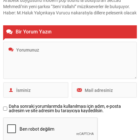
Arabesk duygusunu modern pop sound’la buluşturan Seccad
Mehmedi’nin yeni şarkısı “Seni Vallahi” müzikseverler ile buluşuyor.
Haber: M.Haluk Yalçınkaya Vurucu nakaratıyla dillere pelesenk olacak
şarkının söz ve müziği sayısız hit şarkıya imza atan Cengiz İmren’e ait.
Arabesk melodilerin güncel pop altyapısıyla birleşmesiyle ortaya çıkan
Bir Yorum Yazın
Seni Vallahi, hem klasik arabesk dinleyicisine hem...
Daha sonraki yorumlarımda kullanılması için adım, e-posta
adresim ve site adresim bu tarayıcıya kaydedilsin.