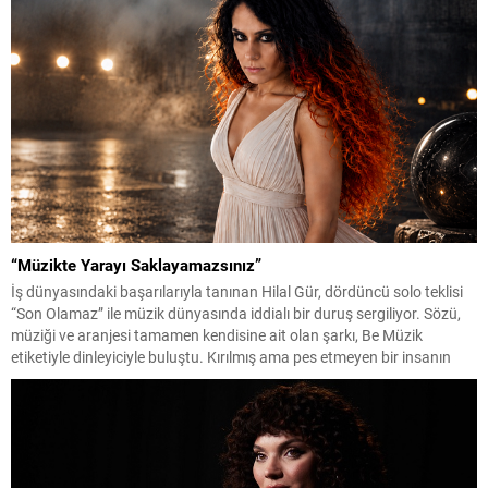
akıllara kazınan nakaratıyla dikkat çeken...
“Müzikte Yarayı Saklayamazsınız”
İş dünyasındaki başarılarıyla tanınan Hilal Gür, dördüncü solo teklisi
“Son Olamaz” ile müzik dünyasında iddialı bir duruş sergiliyor. Sözü,
müziği ve aranjesi tamamen kendisine ait olan şarkı, Be Müzik
etiketiyle dinleyiciyle buluştu. Kırılmış ama pes etmeyen bir insanın
itirazını anlatan şarkının klibi de en az sözleri kadar konuşulacak
türden. Yönetmen...