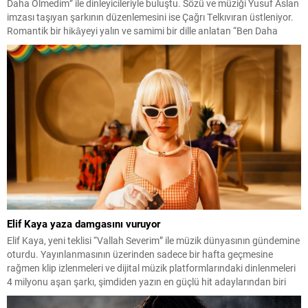
Daha Ölmedim” ile dinleyicileriyle buluştu. Sözü ve müziği Yusuf Aslan
imzası taşıyan şarkının düzenlemesini ise Çağrı Telkıvıran üstleniyor.
Romantik bir hikâyeyi yalın ve samimi bir dille anlatan “Ben Daha
Ölmedim”, beklemekten vazgeçmeyen ve sevgisini her şeye rağmen
içinde yaşatmaya devam...
Elif Kaya yaza damgasını vuruyor
Elif Kaya, yeni teklisi “Vallah Severim” ile müzik dünyasının gündemine
oturdu. Yayınlanmasının üzerinden sadece bir hafta geçmesine
rağmen klip izlenmeleri ve dijital müzik platformlarındaki dinlenmeleri
4 milyonu aşan şarkı, şimdiden yazın en güçlü hit adaylarından biri
olarak gösteriliyor. Enerjik altyapısı, hareketli ritmi ve ilk dinleyişte