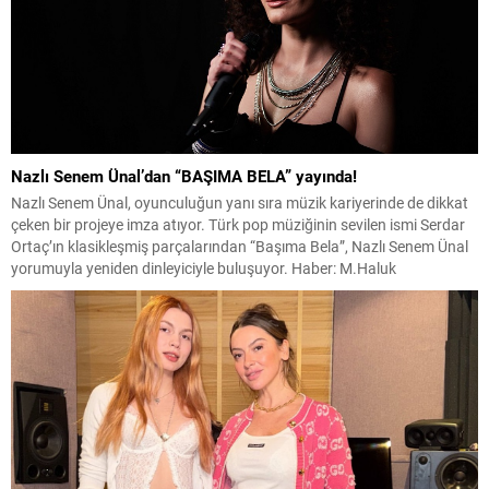
Nazlı Senem Ünal’dan “BAŞIMA BELA” yayında!
Nazlı Senem Ünal, oyunculuğun yanı sıra müzik kariyerinde de dikkat
çeken bir projeye imza atıyor. Türk pop müziğinin sevilen ismi Serdar
Ortaç’ın klasikleşmiş parçalarından “Başıma Bela”, Nazlı Senem Ünal
yorumuyla yeniden dinleyiciyle buluşuyor. Haber: M.Haluk
YALÇINKAYA BTM Production etiketiyle 27 Mart Cuma günü (yarın)
yayınlanacak şarkının düzenleme ve mix/masteringi Tarık...