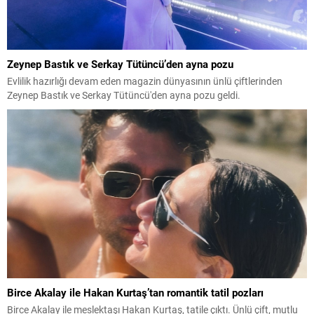
Zeynep Bastık ve Serkay Tütüncü’den ayna pozu
Evlilik hazırlığı devam eden magazin dünyasının ünlü çiftlerinden
Zeynep Bastık ve Serkay Tütüncü'den ayna pozu geldi.
Birce Akalay ile Hakan Kurtaş’tan romantik tatil pozları
Birce Akalay ile meslektaşı Hakan Kurtaş, tatile çıktı. Ünlü çift, mutlu