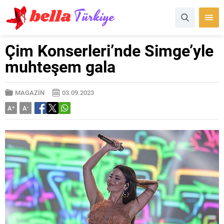
Çim Konserleri’nde Simge’yle
muhteşem gala
MAGAZİN
03.09.2023
A
+
A
-