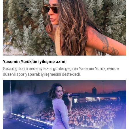
Yasemin Yürük’ün iyileşme azmi!
Geçirdiği kaza nedeniyle zor günler geçiren Yasemin Yürük, evinde
düzenli spor yaparak iyileşmesini destekledi.