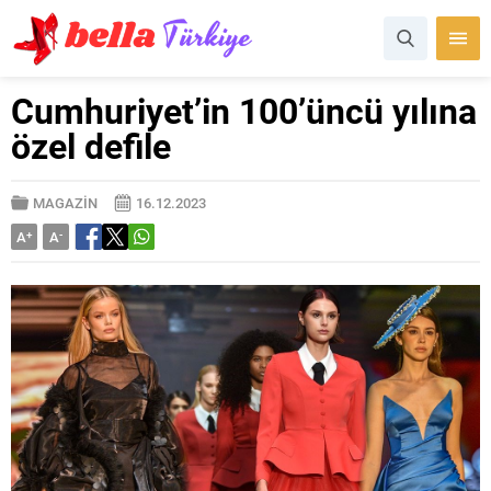
Cumhuriyet’in 100’üncü yılına
özel defile
MAGAZİN
16.12.2023
A
+
A
-