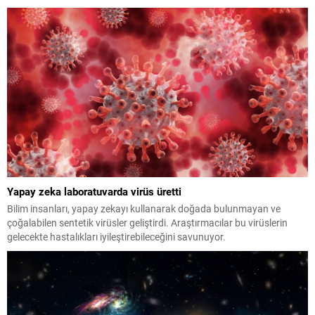
olarak gösteriliyor. Enerjik altyapısı, hareketli ritmi ve ilk dinleyişte
akıllara kazınan nakaratıyla dikkat çeken...
Yapay zeka laboratuvarda virüs üretti
Bilim insanları, yapay zekayı kullanarak doğada bulunmayan ve
çoğalabilen sentetik virüsler geliştirdi. Araştırmacılar bu virüslerin
gelecekte hastalıkları iyileştirebileceğini savunuyor.