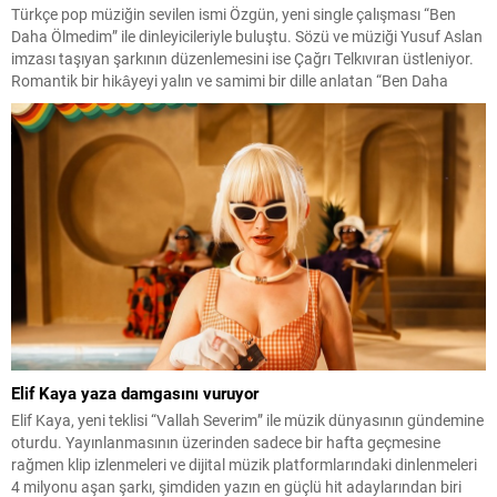
Türkçe pop müziğin sevilen ismi Özgün, yeni single çalışması “Ben
Daha Ölmedim” ile dinleyicileriyle buluştu. Sözü ve müziği Yusuf Aslan
imzası taşıyan şarkının düzenlemesini ise Çağrı Telkıvıran üstleniyor.
Romantik bir hikâyeyi yalın ve samimi bir dille anlatan “Ben Daha
Ölmedim”, beklemekten vazgeçmeyen ve sevgisini her şeye rağmen
içinde yaşatmaya devam...
Elif Kaya yaza damgasını vuruyor
Elif Kaya, yeni teklisi “Vallah Severim” ile müzik dünyasının gündemine
oturdu. Yayınlanmasının üzerinden sadece bir hafta geçmesine
rağmen klip izlenmeleri ve dijital müzik platformlarındaki dinlenmeleri
4 milyonu aşan şarkı, şimdiden yazın en güçlü hit adaylarından biri