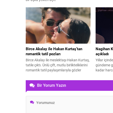
Birce Akalay ile Hakan Kurtaş’tan
Nagihan Ka
romantik tatil pozları
açıkladı
Birce Akalay ile meslektaşı Hakan Kurtaş,
Yıllar içind
tatile çıktı. Ünlü çift, mutlu birlikteliklerini
gündeme ge
romantik tatil paylaşımlarıyla gözler
kadar harca
önüne serdi.
Bir Yorum Yazın