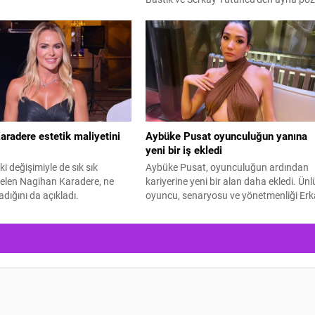
geldi.
radere estetik maliyetini
Aybüke Pusat oyunculuğun yanına
yeni bir iş ekledi
eki değişimiyle de sık sık
Aybüke Pusat, oyunculuğun ardından
len Nagihan Karadere, ne
kariyerine yeni bir alan daha ekledi. Ünl
dığını da açıkladı.
oyuncu, senaryosu ve yönetmenliği Er
Tunç'a ait "En Mutlu Günümde" filminin
hem başrolünü üstlendi hem de
yapımcılığını yaparak kamera arkasına
geçti.