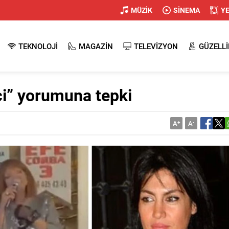
MÜZİK
SİNEMA
Y
TEKNOLOJİ
MAGAZİN
TELEVİZYON
GÜZELLİ
ci” yorumuna tepki
A
+
A
-