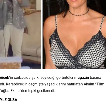
böcek
‘in çorbacıda şarkı söylediği görüntüler
magazin
basına
. Karaböcek’in geçmişte yaşadıklarını hatırlatan Akalın “Tüm
 Tuğba Ekinci’den tepki gecikmedi.
ÖYLE OLSA