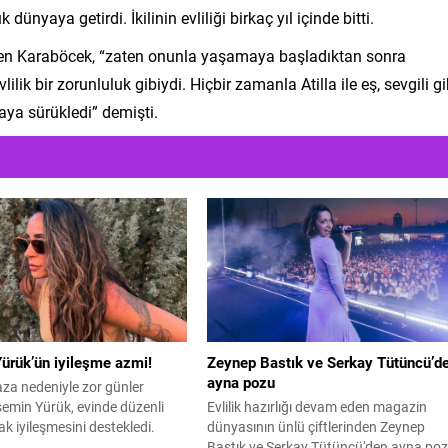
dünyaya getirdi. İkilinin evliliği birkaç yıl içinde bitti.
lden Karaböcek, “zaten onunla yaşamaya başladıktan sonra
lik bir zorunluluk gibiydi. Hiçbir zamanla Atilla ile eş, sevgili gi
ya sürükledi” demişti.
ürük’ün iyileşme azmi!
Zeynep Bastık ve Serkay Tütüncü’d
ayna pozu
aza nedeniyle zor günler
emin Yürük, evinde düzenli
Evlilik hazırlığı devam eden magazin
k iyileşmesini destekledi.
dünyasının ünlü çiftlerinden Zeynep
Bastık ve Serkay Tütüncü'den ayna po