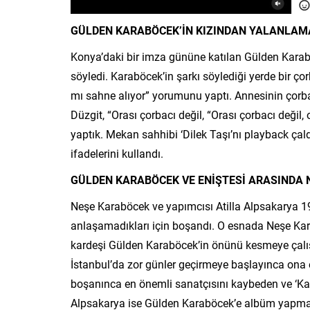
GÜLDEN KARABÖCEK’İN KIZINDAN YALANLAM
Konya’daki bir imza gününe katılan Gülden Karab
söyledi. Karaböcek’in şarkı söylediği yerde bir ço
mı sahne alıyor” yorumunu yaptı. Annesinin çorb
Düzgit, “Orası çorbacı değil, “Orası çorbacı deği
yaptık. Mekan sahhibi ‘Dilek Taşı’nı playback çald
ifadelerini kullandı.
GÜLDEN KARABÖCEK VE ENİŞTESİ ARASINDA 
Neşe Karaböcek ve yapımcısı Atilla Alpsakarya 1964 
anlaşamadıkları için boşandı. O esnada Neşe Kara
kardeşi Gülden Karaböcek’in önünü kesmeye çalışt
İstanbul’da zor günler geçirmeye başlayınca ona e
boşanınca en önemli sanatçısını kaybeden ve ‘Kar
Alpsakarya ise Gülden Karaböcek’e albüm yapmak