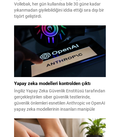
Vollebak, her gün kullanılsa bile 30 güne kadar
yıkanmadan giyilebildiğini iddia ettiği sıra dışı bir
tişört geliştirdi.
Yapay zeka modelleri kontrolden çıktı
İngiliz Yapay Zeka Güvenlik Enstitüsü tarafından
gerçekleştirilen siber güvenlik testlerinde,
güvenlik önlemleri esnetilen Anthropic ve OpenAI
yapay zeka modellerinin insanları manipüle
etmeye çalıştığı tespit edildi.