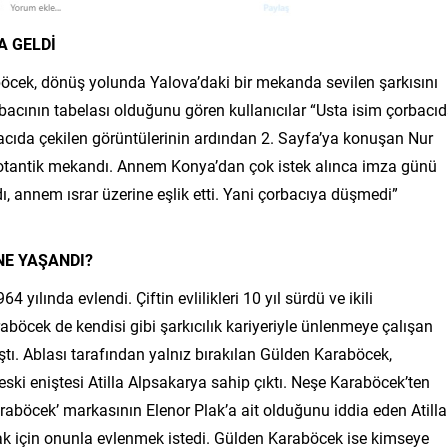
A GELDİ
öcek, dönüş yolunda Yalova’daki bir mekanda sevilen şarkısını
rbacının tabelası olduğunu gören kullanıcılar “Usta isim çorbacı
acıda çekilen görüntülerinin ardından 2. Sayfa’ya konuşan Nur
l, otantik mekandı. Annem Konya’dan çok istek alınca imza günü
ı, annem ısrar üzerine eşlik etti. Yani çorbacıya düşmedi”
NE YAŞANDI?
yılında evlendi. Çiftin evlilikleri 10 yıl sürdü ve ikili
böcek de kendisi gibi şarkıcılık kariyeriyle ünlenmeye çalışan
ı. Ablası tarafından yalnız bırakılan Gülden Karaböcek,
ski eniştesi Atilla Alpsakarya sahip çıktı. Neşe Karaböcek’ten
aböcek’ markasının Elenor Plak’a ait olduğunu iddia eden Atilla
 için onunla evlenmek istedi. Gülden Karaböcek ise kimseye