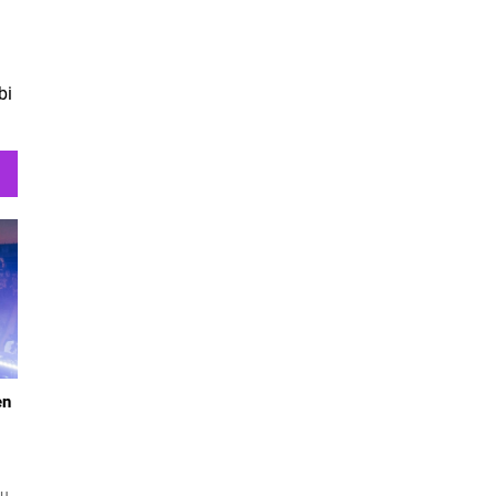
bi
en
zu