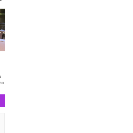
ü
kan