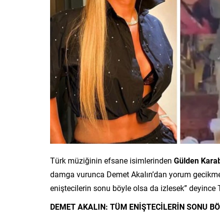
Türk müziğinin efsane isimlerinden
Gülden Kara
damga vurunca Demet Akalın’dan yorum gecikmedi
eniştecilerin sonu böyle olsa da izlesek” deyince
DEMET AKALIN: TÜM ENİŞTECİLERİN SONU B