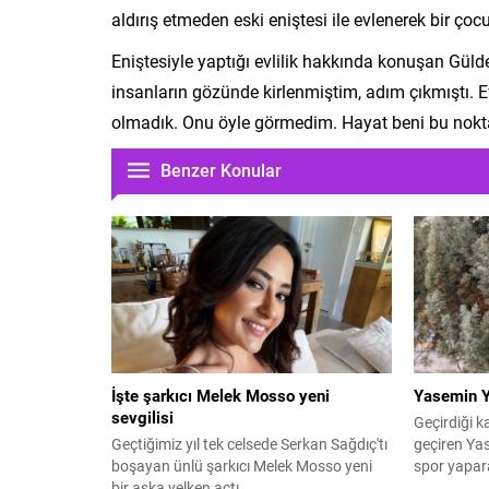
aldırış etmeden eski eniştesi ile evlenerek bir çocuk 
Eniştesiyle yaptığı evlilik hakkında konuşan Gü
insanların gözünde kirlenmiştim, adım çıkmıştı. Evli
olmadık. Onu öyle görmedim. Hayat beni bu nokta
Benzer Konular
İşte şarkıcı Melek Mosso yeni
Yasemin Y
sevgilisi
Geçirdiği k
Geçtiğimiz yıl tek celsede Serkan Sağdıç'tı
geçiren Yas
boşayan ünlü şarkıcı Melek Mosso yeni
spor yapara
bir aşka yelken açtı.