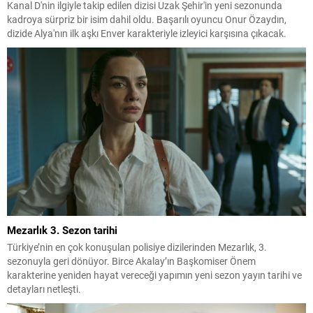
Kanal D'nin ilgiyle takip edilen dizisi Uzak Şehir'in yeni sezonunda
kadroya sürpriz bir isim dahil oldu. Başarılı oyuncu Onur Özaydın,
dizide Alya'nın ilk aşkı Enver karakteriyle izleyici karşısına çıkacak.
Mezarlık 3. Sezon tarihi
Türkiye’nin en çok konuşulan polisiye dizilerinden Mezarlık, 3.
sezonuyla geri dönüyor. Birce Akalay’ın Başkomiser Önem
karakterine yeniden hayat vereceği yapımın yeni sezon yayın tarihi ve
detayları netleşti.