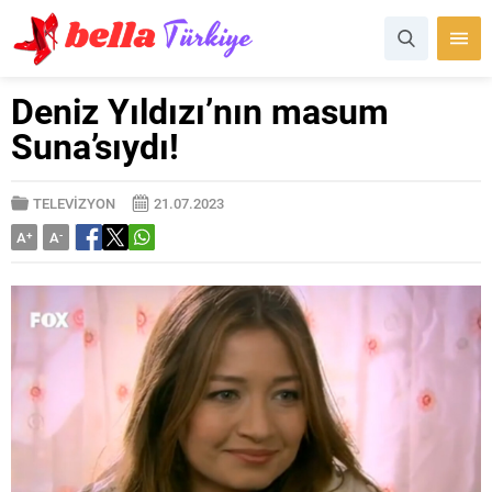
Deniz Yıldızı’nın masum
Suna’sıydı!
TELEVİZYON
21.07.2023
A
+
A
-