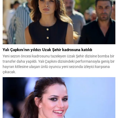
Yalı Çapkını’nın yıldızı Uzak Şehir kadrosuna katıldı
Yeni sezon öncesi kadrosunu tazeleyen Uzak Şehir dizisine bomba bir
transfer daha yapıldı. Yalı Çapkını dizisindeki performansıyla geniş bir
hayran kitlesine ulaşan ünlü oyuncu yeni sezonda izleyici karşısına
çıkacak.