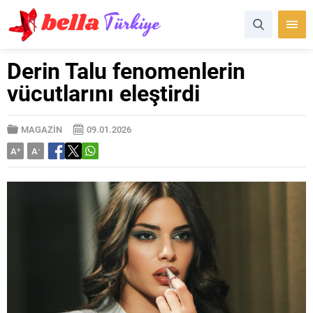
Derin Talu fenomenlerin
vücutlarını eleştirdi
MAGAZİN
09.01.2026
A
+
A
-