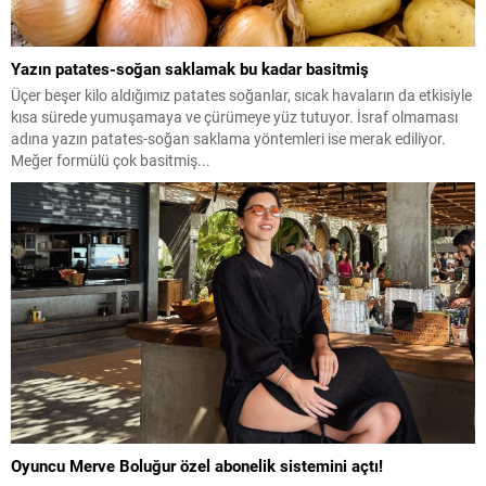
Yazın patates-soğan saklamak bu kadar basitmiş
Üçer beşer kilo aldığımız patates soğanlar, sıcak havaların da etkisiyle
kısa sürede yumuşamaya ve çürümeye yüz tutuyor. İsraf olmaması
adına yazın patates-soğan saklama yöntemleri ise merak ediliyor.
Meğer formülü çok basitmiş...
Oyuncu Merve Boluğur özel abonelik sistemini açtı!