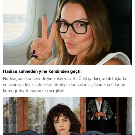
Hadise sahneden yine kendinden geçti!
Hadise, son konserinde yine olay yarattı. Ünlü şarkıcı, arlak taşlarla
süslenmiş iddialı sahne kostümüyle dansçıları eşliğinde hazırlanan
koreografiyi kusursuzca sergiledi.