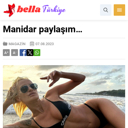
Manidar paylaşım…
MAGAZİN
07.08.2023
A
+
A
-