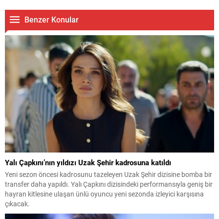
Benzer Konular
Yalı Çapkını’nın yıldızı Uzak Şehir kadrosuna katıldı
Yeni sezon öncesi kadrosunu tazeleyen Uzak Şehir dizisine bomba bir
transfer daha yapıldı. Yalı Çapkını dizisindeki performansıyla geniş bir
hayran kitlesine ulaşan ünlü oyuncu yeni sezonda izleyici karşısına
çıkacak.