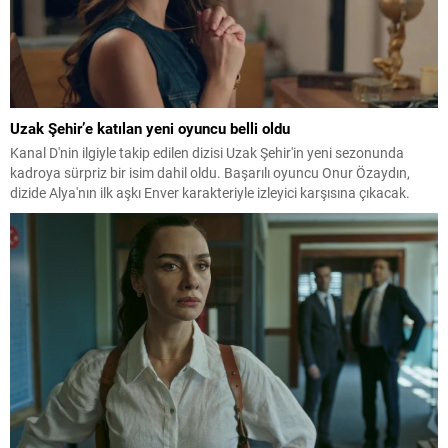
Uzak Şehir’e katılan yeni oyuncu belli oldu
Kanal D'nin ilgiyle takip edilen dizisi Uzak Şehir'in yeni sezonunda
kadroya sürpriz bir isim dahil oldu. Başarılı oyuncu Onur Özaydın,
dizide Alya'nın ilk aşkı Enver karakteriyle izleyici karşısına çıkacak.