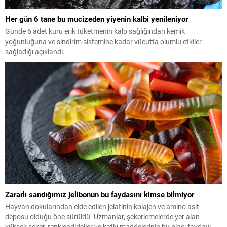
Her gün 6 tane bu mucizeden yiyenin kalbi yenileniyor
Günde 6 adet kuru erik tüketmenin kalp sağlığından kemik
yoğunluğuna ve sindirim sistemine kadar vücutta olumlu etkiler
sağladığı açıklandı.
Zararlı sandığımız jelibonun bu faydasını kimse bilmiyor
Hayvan dokularından elde edilen jelatinin kolajen ve amino asit
deposu olduğu öne sürüldü. Uzmanlar, şekerlemelerde yer alan
yüksek şeker, renklendiriciler ve katkı maddelerinin bu olası faydayı