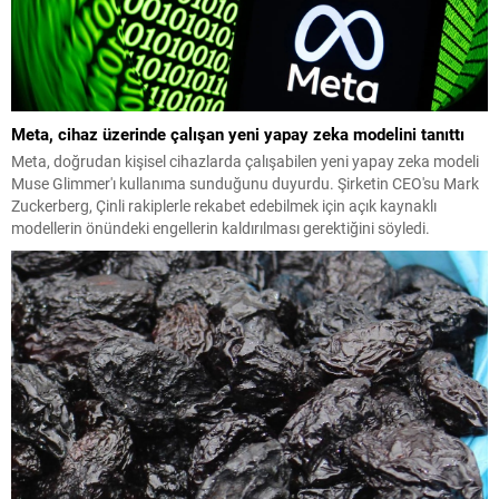
Meta, cihaz üzerinde çalışan yeni yapay zeka modelini tanıttı
Meta, doğrudan kişisel cihazlarda çalışabilen yeni yapay zeka modeli
Muse Glimmer'ı kullanıma sunduğunu duyurdu. Şirketin CEO'su Mark
Zuckerberg, Çinli rakiplerle rekabet edebilmek için açık kaynaklı
modellerin önündeki engellerin kaldırılması gerektiğini söyledi.