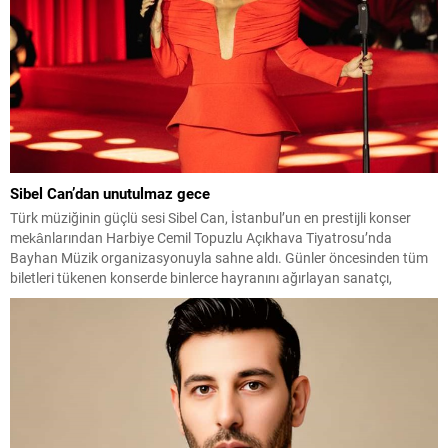
Sibel Can’dan unutulmaz gece
Türk müziğinin güçlü sesi Sibel Can, İstanbul’un en prestijli konser
mekânlarından Harbiye Cemil Topuzlu Açıkhava Tiyatrosu’nda
Bayhan Müzik organizasyonuyla sahne aldı. Günler öncesinden tüm
biletleri tükenen konserde binlerce hayranını ağırlayan sanatçı,
yaklaşık üç saat süren performansıyla büyük beğeni topladı. Müzikal
performansının yanı sıra sahne şıklığıyla da dikkat çeken Sibel Can,...