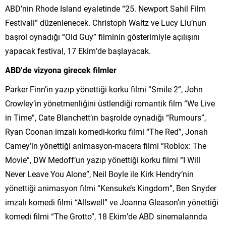
ABD’nin Rhode Island eyaletinde “25. Newport Sahil Film
Festivali” düzenlenecek. Christoph Waltz ve Lucy Liu’nun
başrol oynadığı “Old Guy” filminin gösterimiyle açılışını
yapacak festival, 17 Ekim’de başlayacak.
ABD’de vizyona girecek filmler
Parker Finn’in yazıp yönettiği korku filmi “Smile 2”, John
Crowley’in yönetmenliğini üstlendiği romantik film “We Live
in Time”, Cate Blanchett’ın başrolde oynadığı “Rumours”,
Ryan Coonan imzalı komedi-korku filmi “The Red”, Jonah
Camey’in yönettiği animasyon-macera filmi “Roblox: The
Movie”, DW Medoff’un yazıp yönettiği korku filmi “I Will
Never Leave You Alone”, Neil Boyle ile Kirk Hendry’nin
yönettiği animasyon filmi “Kensuke’s Kingdom”, Ben Snyder
imzalı komedi filmi “Allswell” ve Joanna Gleason’ın yönettiği
komedi filmi “The Grotto”, 18 Ekim’de ABD sinemalarında