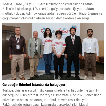
İMALAT-HANE, 5 Eylül – 5 Aralık 2026 tarihleri arasında Fatma
Belkıs’ın kişisel sergisi “Serseri Dalga”ya ev sahipliği yapmaktan
mutluluk duyar. Adını okyanuslarda nadiren görülen, öngörülemez ve
çoğu zaman ölümcül olabilen serseri dalgalardan alan sergi,
dostluğu, mizahı ve dayanışmayı duygusal kriz anlarında yön bulma
yolları olarak öne sürüyor. Haber : M.Haluk...
Geleceğin liderleri İstanbul’da buluşuyor
Türkiye, uluslararası bilim diplomasisi adına tarihi günlerine tanıklık
edeceği, 22. Uluslararası Coğrafya Olimpiyatı (iGeo 2026) öncesinde
düzenlenen basın toplantısı, İstanbul Üniversitesi Edebiyat
Fakültesi’nde yoğun basın katılımıyla gerçekleştirildi. Ulusal