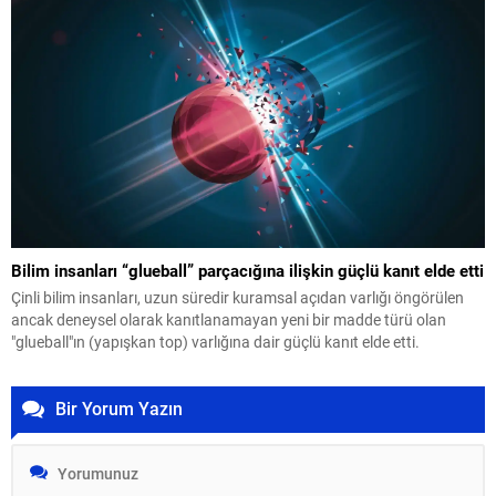
uluslararası yayın organlarının büyük ilgi gösterdiği toplantıda,
dünyanın en prestijli coğrafya organizasyonlarından biri olan...
Bilim insanları “glueball” parçacığına ilişkin güçlü kanıt elde etti
Çinli bilim insanları, uzun süredir kuramsal açıdan varlığı öngörülen
ancak deneysel olarak kanıtlanamayan yeni bir madde türü olan
"glueball"ın (yapışkan top) varlığına dair güçlü kanıt elde etti.
Bir Yorum Yazın