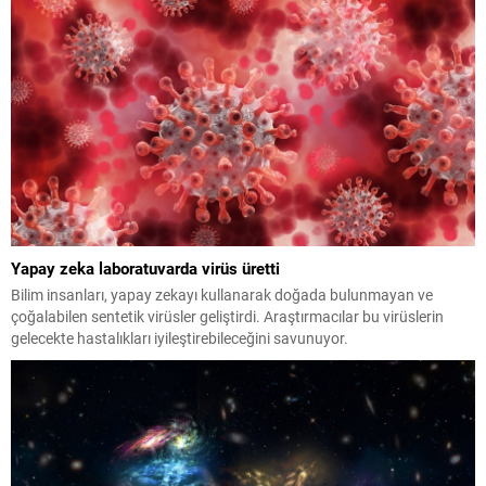
Yapay zeka laboratuvarda virüs üretti
Bilim insanları, yapay zekayı kullanarak doğada bulunmayan ve
çoğalabilen sentetik virüsler geliştirdi. Araştırmacılar bu virüslerin
gelecekte hastalıkları iyileştirebileceğini savunuyor.