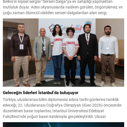
Belkıs’ın kişisel sergisi “Serseri Dalga”ya ev sahipliği yapmaktan
mutluluk duyar. Adını okyanuslarda nadiren görülen, öngörülemez ve
çoğu zaman ölümcül olabilen serseri dalgalardan alan sergi,
dostluğu, mizahı ve dayanışmayı duygusal kriz anlarında yön bulma
yolları olarak öne sürüyor. Haber : M.Haluk...
Geleceğin liderleri İstanbul’da buluşuyor
Türkiye, uluslararası bilim diplomasisi adına tarihi günlerine tanıklık
edeceği, 22. Uluslararası Coğrafya Olimpiyatı (iGeo 2026) öncesinde
düzenlenen basın toplantısı, İstanbul Üniversitesi Edebiyat
Fakültesi’nde yoğun basın katılımıyla gerçekleştirildi. Ulusal
televizyonlar, haber ajansları, gazeteler, dijital medya kuruluşları ve