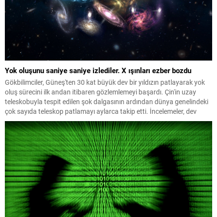
Yok oluşunu saniye saniye izlediler. X ışınları ezber bozdu
Gökbilimciler, Güneş'ten 30 kat büyük dev bir yıldızın patlayarak yok
oluş sürecini ilk andan itibaren gözlemlemeyi başardı. Çin'in uzay
teleskobuyla tespit edilen şok dalgasının ardından dünya genelindeki
çok sayıda teleskop patlamayı aylarca takip etti. İncelemeler, dev
yıldızların daha önce bilinmeyen yollarla da patlayabildiğini ortaya
koydu.