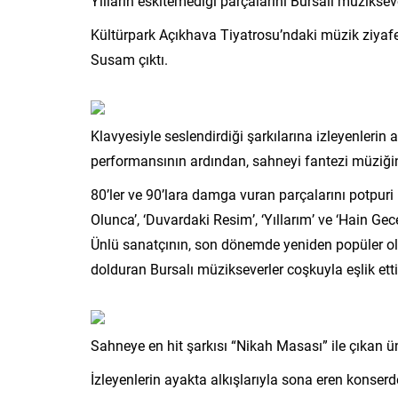
Yılların eskitemediği parçalarını Bursalı müzikseve
Kültürpark Açıkhava Tiyatrosu’ndaki müzik ziyafe
Susam çıktı.
Klavyesiyle seslendirdiği şarkılarına izleyenlerin a
performansının ardından, sahneyi fantezi müziğini
80’ler ve 90’lara damga vuran parçalarını potpuri
Olunca’, ‘Duvardaki Resim’, ‘Yıllarım’ ve ‘Hain Gece
Ünlü sanatçının, son dönemde yeniden popüler o
dolduran Bursalı müzikseverler coşkuyla eşlik etti
Sahneye en hit şarkısı “Nikah Masası” ile çıkan ü
İzleyenlerin ayakta alkışlarıyla sona eren konserd