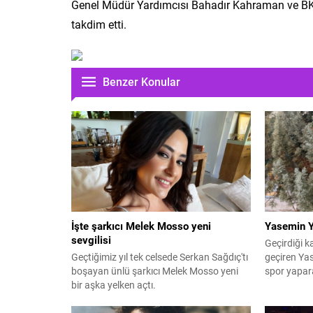
Genel Müdür Yardımcısı Bahadır Kahraman ve BKST
takdim etti.
Benzer Konular
İşte şarkıcı Melek Mosso yeni
Yasemin Y
sevgilisi
Geçirdiği k
Geçtiğimiz yıl tek celsede Serkan Sağdıç'tı
geçiren Yas
boşayan ünlü şarkıcı Melek Mosso yeni
spor yapara
bir aşka yelken açtı.