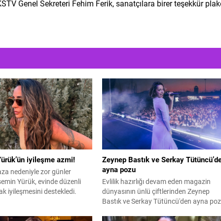
V Genel Sekreteri Fehim Ferik, sanatçılara birer teşekkür plak
ürük’ün iyileşme azmi!
Zeynep Bastık ve Serkay Tütüncü’d
ayna pozu
aza nedeniyle zor günler
emin Yürük, evinde düzenli
Evlilik hazırlığı devam eden magazin
k iyileşmesini destekledi.
dünyasının ünlü çiftlerinden Zeynep
Bastık ve Serkay Tütüncü'den ayna po
geldi.