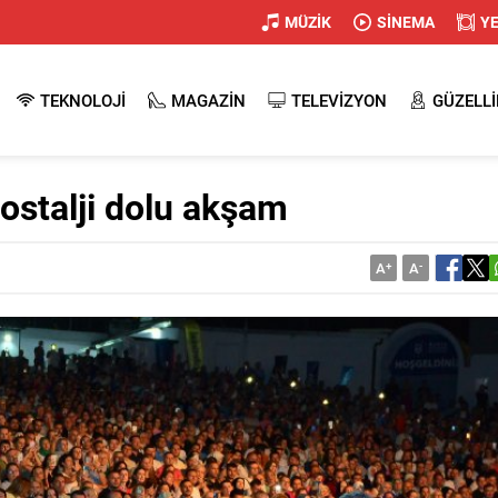
MÜZİK
SİNEMA
Y
TEKNOLOJİ
MAGAZİN
TELEVİZYON
GÜZELLİ
ostalji dolu akşam
A
+
A
-