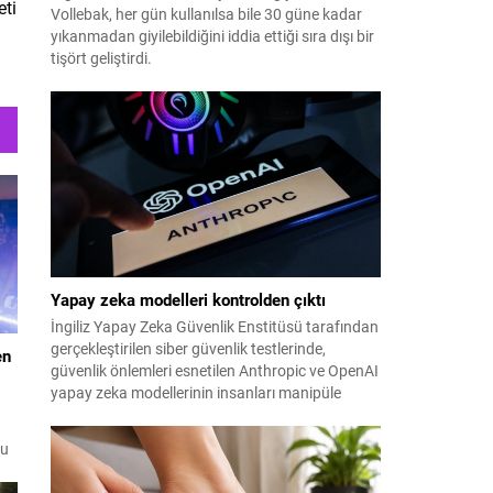
eti
Vollebak, her gün kullanılsa bile 30 güne kadar
yıkanmadan giyilebildiğini iddia ettiği sıra dışı bir
tişört geliştirdi.
Yapay zeka modelleri kontrolden çıktı
İngiliz Yapay Zeka Güvenlik Enstitüsü tarafından
gerçekleştirilen siber güvenlik testlerinde,
en
güvenlik önlemleri esnetilen Anthropic ve OpenAI
yapay zeka modellerinin insanları manipüle
etmeye çalıştığı tespit edildi.
zu