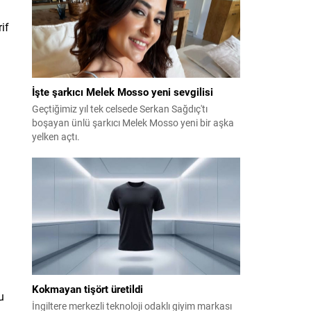
if
İşte şarkıcı Melek Mosso yeni sevgilisi
Geçtiğimiz yıl tek celsede Serkan Sağdıç'tı
boşayan ünlü şarkıcı Melek Mosso yeni bir aşka
yelken açtı.
Kokmayan tişört üretildi
u
İngiltere merkezli teknoloji odaklı giyim markası