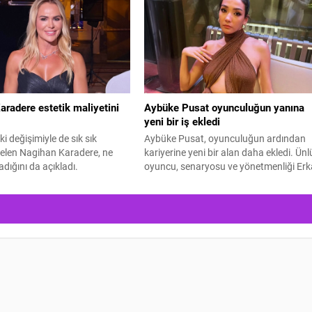
radere estetik maliyetini
Aybüke Pusat oyunculuğun yanına
yeni bir iş ekledi
eki değişimiyle de sık sık
Aybüke Pusat, oyunculuğun ardından
len Nagihan Karadere, ne
kariyerine yeni bir alan daha ekledi. Ünl
dığını da açıkladı.
oyuncu, senaryosu ve yönetmenliği Er
Tunç'a ait "En Mutlu Günümde" filminin
hem başrolünü üstlendi hem de
yapımcılığını yaparak kamera arkasına
geçti.