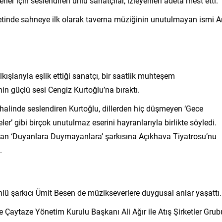
rler için seslendiren ünlü sanatçılar, izleyenleri adeta mest etti.
tinde sahneye ilk olarak taverna müziğinin unutulmayan ismi Ar
lkışlarıyla eşlik ettiği sanatçı, bir saatlik muhteşem
n güçlü sesi Cengiz Kurtoğlu’na bıraktı.
 halinde seslendiren Kurtoğlu, dillerden hiç düşmeyen ‘Gece
ler’ gibi birçok unutulmaz eserini hayranlarıyla birlikte söyledi.
lan ‘Duyanlara Duymayanlara’ şarkısına Açıkhava Tiyatrosu’nu
.
nlü şarkıcı Ümit Besen de müzikseverlere duygusal anlar yaşattı.
e Çaytaze Yönetim Kurulu Başkanı Ali Ağır ile Atış Şirketler Grub