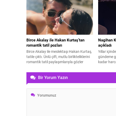
Birce Akalay ile Hakan Kurtaş’tan
Nagihan Ka
romantik tatil pozları
açıkladı
Birce Akalay ile meslektaşı Hakan Kurtaş,
Yıllar içind
tatile çıktı. Ünlü çift, mutlu birlikteliklerini
gündeme ge
romantik tatil paylaşımlarıyla gözler
kadar harca
önüne serdi.
Bir Yorum Yazın