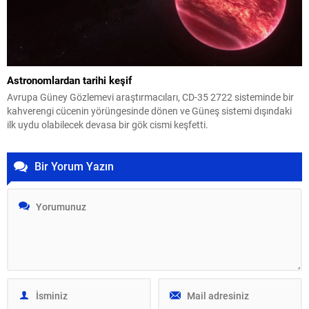
Astronomlardan tarihi keşif
Avrupa Güney Gözlemevi araştırmacıları, CD-35 2722 sisteminde bir
kahverengi cücenin yörüngesinde dönen ve Güneş sistemi dışındaki
ilk uydu olabilecek devasa bir gök cismi keşfetti.
Bir Yorum Yazın