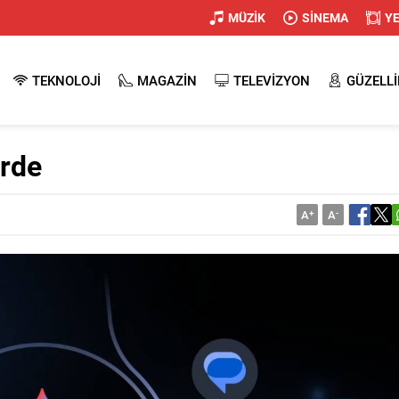
MÜZİK
SİNEMA
Y
TEKNOLOJİ
MAGAZİN
TELEVİZYON
GÜZELLİ
erde
A
+
A
-