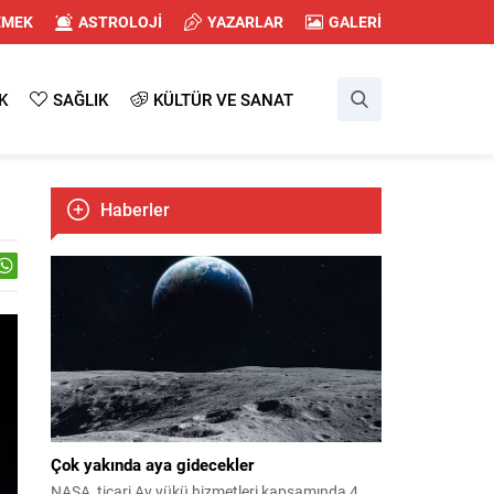
EMEK
ASTROLOJİ
YAZARLAR
GALERİ
K
SAĞLIK
KÜLTÜR VE SANAT
Haberler
Çok yakında aya gidecekler
NASA, ticari Ay yükü hizmetleri kapsamında 4