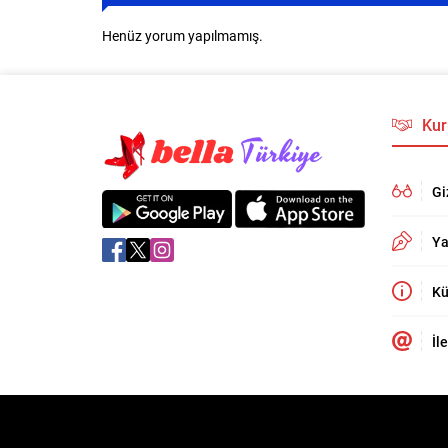
Henüz yorum yapılmamış.
Kur
Gi
Ya
Kü
İl