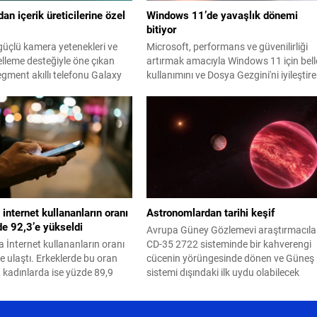
n içerik üreticilerine özel
Windows 11’de yavaşlık dönemi
bitiyor
üçlü kamera yetenekleri ve
Microsoft, performans ve güvenilirliği
lleme desteğiyle öne çıkan
artırmak amacıyla Windows 11 için bell
egment akıllı telefonu Galaxy
kullanımını ve Dosya Gezgini'ni iyileştir
modelini resmi olarak tanıttı.
yeni bir kalite güncellemesi hazırlıyor.
 internet kullananların oranı
Astronomlardan tarihi keşif
de 92,3’e yükseldi
Avrupa Güney Gözlemevi araştırmacılar
a İnternet kullananların oranı
CD-35 2722 sisteminde bir kahverengi
e ulaştı. Erkeklerde bu oran
cücenin yörüngesinde dönen ve Güneş
 kadınlarda ise yüzde 89,9
sistemi dışındaki ilk uydu olabilecek
kleşti. Türkiye İstatistik
devasa bir gök cismi keşfetti.
 verilerine göre 16-74 yaş
i bireyler arasında İnternet