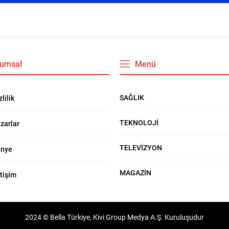
umsal
Menü
SAĞLIK
zlilik
TEKNOLOJİ
zarlar
TELEVİZYON
nye
MAGAZİN
etişim
2024 © Bella Türkiye, Kivi Group Medya A.Ş. Kuruluşudur