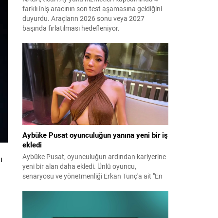
farklı iniş aracının son test aşamasına geldiğini
duyurdu. Araçların 2026 sonu veya 2027
başında fırlatılması hedefleniyor.
Aybüke Pusat oyunculuğun yanına yeni bir iş
ekledi
Aybüke Pusat, oyunculuğun ardından kariyerine
ı
yeni bir alan daha ekledi. Ünlü oyuncu,
senaryosu ve yönetmenliği Erkan Tunç'a ait "En
Mutlu Günümde" filminin hem başrolünü üstlendi
hem de yapımcılığını yaparak kamera arkasına
geçti.