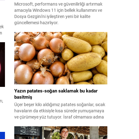
Microsoft, performans ve güvenilirliği artırmak
amacıyla Windows 11 için bellek kullanımını ve
Dosya Gezgini'ni iyileştiren yeni bir kalite
güncellemesi hazırlıyor.
ek
en
Yazın patates-soğan saklamak bu kadar
basitmiş
ı,
Üçer beşer kilo aldığımız patates soğanlar, sıcak
havaların da etkisiyle kısa sürede yumuşamaya
ve çürümeye yüz tutuyor. İsraf olmaması adına
yazın patates-soğan saklama yöntemleri ise
merak ediliyor. Meğer formülü çok basitmiş...