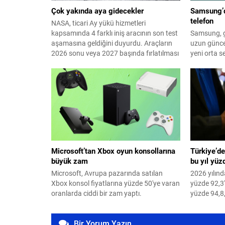
Çok yakında aya gidecekler
Samsung’da
telefon
NASA, ticari Ay yükü hizmetleri
kapsamında 4 farklı iniş aracının son test
Samsung, g
aşamasına geldiğini duyurdu. Araçların
uzun günce
2026 sonu veya 2027 başında fırlatılması
yeni orta s
hedefleniyor.
F70 Pro 5G 
Microsoft’tan Xbox oyun konsollarına
Türkiye’de
büyük zam
bu yıl yüz
Microsoft, Avrupa pazarında satılan
2026 yılınd
Xbox konsol fiyatlarına yüzde 50'ye varan
yüzde 92,3'
oranlarda ciddi bir zam yaptı.
yüzde 94,8,
olarak gerçe
Kurumu'nun
Bir Yorum Yazın
aralığındak