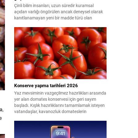
Çinli bilim insanları, uzun süredir kuramsal
açıdan varlığı öngörülen ancak deneysel olarak
kanıtlanamayan yeni bir madde türü olan
"glueball"ın (yapışkan top) varlığına dair güçlü
kanıt elde etti.
Konserve yapma tarihleri 2026
Yaz mevsiminin vazgeçilmez hazırlıkları arasında
yer alan domates konservesi için geri sayım
başladı. Kışlık hazırlıklarını tamamlamak isteyen
a,
vatandaşlar, kavanozluk domateslerin
pazarlarda ve tarlalarda ne zaman tezgahlarda
e
olacağını araştırıyor. Peki 2026'da konserve
yapılacak domates ne zaman çıkacak? İşte en
uygun dönem...