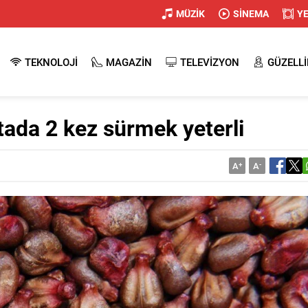
MÜZİK
SİNEMA
Y
TEKNOLOJİ
MAGAZİN
TELEVİZYON
GÜZELLİ
ada 2 kez sürmek yeterli
A
+
A
-