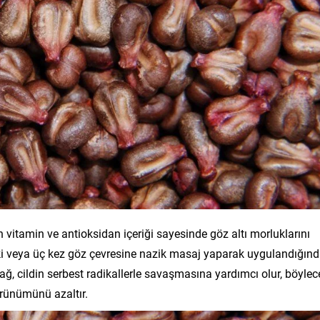
 vitamin ve antioksidan içeriği sayesinde göz altı morluklarını
iki veya üç kez göz çevresine nazik masaj yaparak uygulandığınd
ağ, cildin serbest radikallerle savaşmasına yardımcı olur, böylec
görünümünü azaltır.