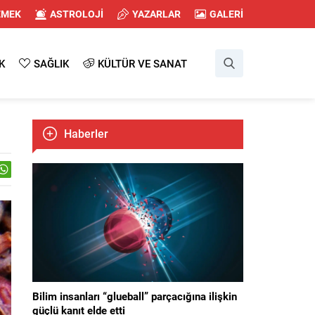
EMEK
ASTROLOJİ
YAZARLAR
GALERİ
K
SAĞLIK
KÜLTÜR VE SANAT
Haberler
Bilim insanları “glueball” parçacığına ilişkin
güçlü kanıt elde etti