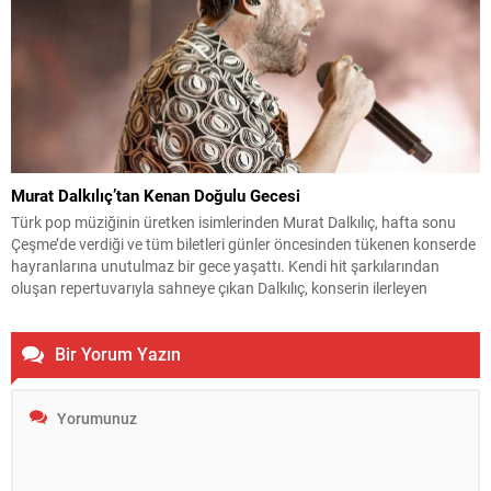
Murat Dalkılıç’tan Kenan Doğulu Gecesi
Türk pop müziğinin üretken isimlerinden Murat Dalkılıç, hafta sonu
Çeşme’de verdiği ve tüm biletleri günler öncesinden tükenen konserde
hayranlarına unutulmaz bir gece yaşattı. Kendi hit şarkılarından
oluşan repertuvarıyla sahneye çıkan Dalkılıç, konserin ilerleyen
dakikalarında Kenan Doğulu’nun sevilen şarkılarına da yer verdi.
Sanatçının bu sürpriz performansı izleyicilerden büyük alkış alırken,
Bir Yorum Yazın
konserden...