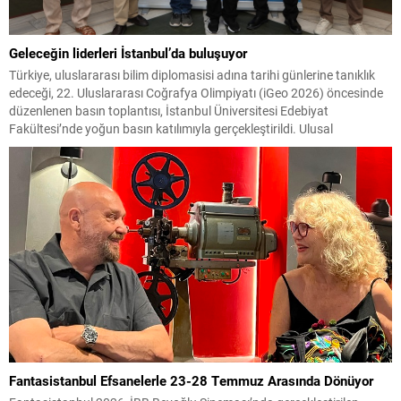
Geleceğin liderleri İstanbul’da buluşuyor
Türkiye, uluslararası bilim diplomasisi adına tarihi günlerine tanıklık
edeceği, 22. Uluslararası Coğrafya Olimpiyatı (iGeo 2026) öncesinde
düzenlenen basın toplantısı, İstanbul Üniversitesi Edebiyat
Fakültesi’nde yoğun basın katılımıyla gerçekleştirildi. Ulusal
televizyonlar, haber ajansları, gazeteler, dijital medya kuruluşları ve
uluslararası yayın organlarının büyük ilgi gösterdiği toplantıda,
dünyanın en prestijli coğrafya organizasyonlarından biri olan...
Fantasistanbul Efsanelerle 23-28 Temmuz Arasında Dönüyor