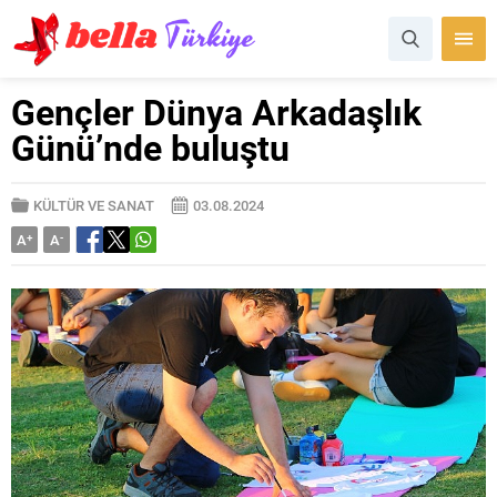
Gençler Dünya Arkadaşlık
Günü’nde buluştu
KÜLTÜR VE SANAT
03.08.2024
A
+
A
-