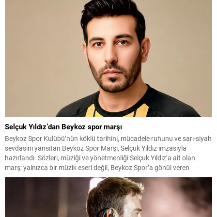
performansının yanı sıra sahne şıklığıyla da dikkat çeken Sibel Can,...
Selçuk Yıldız’dan Beykoz spor marşı
Beykoz Spor Kulübü’nün köklü tarihini, mücadele ruhunu ve sarı-siyah
sevdasını yansıtan Beykoz Spor Marşı, Selçuk Yıldız imzasıyla
hazırlandı. Sözleri, müziği ve yönetmenliği Selçuk Yıldız’a ait olan
marş; yalnızca bir müzik eseri değil, Beykoz Spor’a gönül veren
herkesin ortak duygularını buluşturan güçlü bir aidiyet çağrısı niteliği
taşıyor. Tribünlerde coşkuyla söylenmesi, futbolculara...