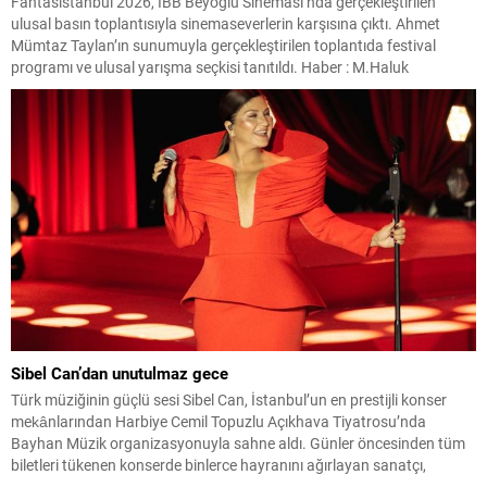
Fantasistanbul 2026, İBB Beyoğlu Sineması’nda gerçekleştirilen
ulusal basın toplantısıyla sinemaseverlerin karşısına çıktı. Ahmet
Mümtaz Taylan’ın sunumuyla gerçekleştirilen toplantıda festival
programı ve ulusal yarışma seçkisi tanıtıldı. Haber : M.Haluk
Yalçınkaya Festival, 23-28 Temmuz tarihleri arasında Beyoğlu
Sineması ve Cinemajestic’te düzenlenecek gösterimlerle izleyicilerle
buluşacak. İBB Beyoğlu Sineması’nda bugün gerçekleştirilen basın
toplantısında Fantasistanbul...
Sibel Can’dan unutulmaz gece
Türk müziğinin güçlü sesi Sibel Can, İstanbul’un en prestijli konser
mekânlarından Harbiye Cemil Topuzlu Açıkhava Tiyatrosu’nda
Bayhan Müzik organizasyonuyla sahne aldı. Günler öncesinden tüm
biletleri tükenen konserde binlerce hayranını ağırlayan sanatçı,
yaklaşık üç saat süren performansıyla büyük beğeni topladı. Müzikal