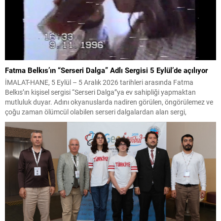
Fatma Belkıs’ın “Serseri Dalga” Adlı Sergisi 5 Eylül’de açılıyor
İMALAT-HANE, 5 Eylül – 5 Aralık 2026 tarihleri arasında Fatma
Belkıs’ın kişisel sergisi “Serseri Dalga”ya ev sahipliği yapmaktan
mutluluk duyar. Adını okyanuslarda nadiren görülen, öngörülemez ve
çoğu zaman ölümcül olabilen serseri dalgalardan alan sergi,
dostluğu, mizahı ve dayanışmayı duygusal kriz anlarında yön bulma
yolları olarak öne sürüyor. Haber : M.Haluk...