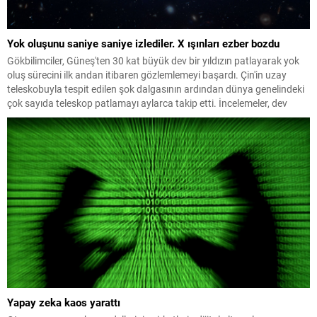
Yok oluşunu saniye saniye izlediler. X ışınları ezber bozdu
Gökbilimciler, Güneş'ten 30 kat büyük dev bir yıldızın patlayarak yok
oluş sürecini ilk andan itibaren gözlemlemeyi başardı. Çin'in uzay
teleskobuyla tespit edilen şok dalgasının ardından dünya genelindeki
çok sayıda teleskop patlamayı aylarca takip etti. İncelemeler, dev
yıldızların daha önce bilinmeyen yollarla da patlayabildiğini ortaya
koydu.
Yapay zeka kaos yarattı