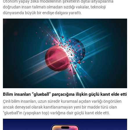
Otonom yapay zeka modellerinin şirketlerin dijital altyapılarına
doğrudan insan talimatı olmadan sızdığı vakalar, teknoloji
dünyasında büyük bir endişe dalgası yarattı.
Bilim insanları “glueball” parçacığına ilişkin güçlü kanıt elde etti
Çinli bilim insanları, uzun süredir kuramsal açıdan varlığı öngörülen
ancak deneysel olarak kanıtlanamayan yeni bir madde türü olan
"glueball"ın (yapışkan top) varlığına dair güçlü kanıt elde etti.