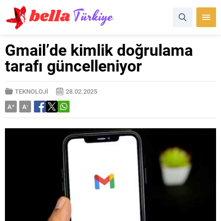
Gmail’de kimlik doğrulama
tarafı güncelleniyor
TEKNOLOJİ
28.02.2025
A
+
A
-