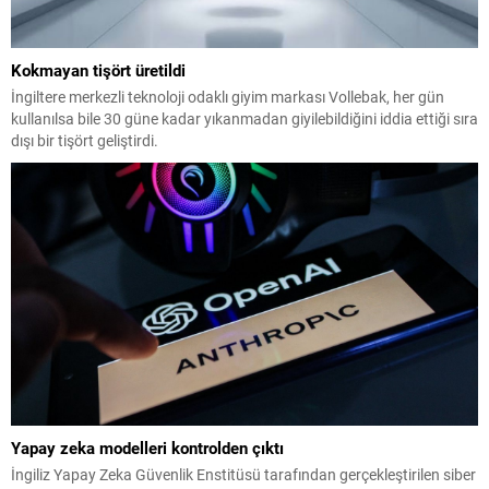
Kokmayan tişört üretildi
İngiltere merkezli teknoloji odaklı giyim markası Vollebak, her gün
kullanılsa bile 30 güne kadar yıkanmadan giyilebildiğini iddia ettiği sıra
dışı bir tişört geliştirdi.
Yapay zeka modelleri kontrolden çıktı
İngiliz Yapay Zeka Güvenlik Enstitüsü tarafından gerçekleştirilen siber