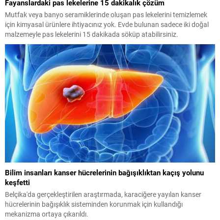
Fayanslardaki pas lekelerine 15 dakikalık çözüm
Mutfak veya banyo seramiklerinde oluşan pas lekelerini temizlemek
için kimyasal ürünlere ihtiyacınız yok. Evde bulunan sadece iki doğal
malzemeyle pas lekelerini 15 dakikada söküp atabilirsiniz.
Bilim insanları kanser hücrelerinin bağışıklıktan kaçış yolunu
keşfetti
Belçika'da gerçekleştirilen araştırmada, karaciğere yayılan kanser
hücrelerinin bağışıklık sisteminden korunmak için kullandığı
mekanizma ortaya çıkarıldı.