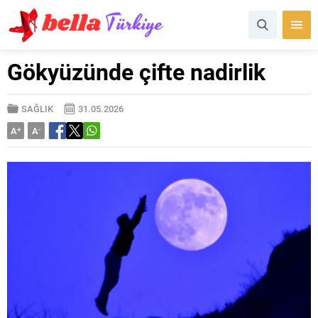
Gökyüzünde çifte nadirlik
SAĞLIK
31.05.2026
A
+
A
-