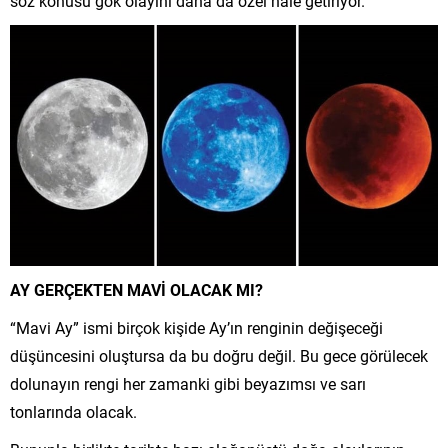
söz konusu gök olayını daha da özel hale getiriyor.
AY GERÇEKTEN MAVİ OLACAK MI?
“Mavi Ay” ismi birçok kişide Ay’ın renginin değişeceği
düşüncesini oluştursa da bu doğru değil. Bu gece görülecek
dolunayın rengi her zamanki gibi beyazımsı ve sarı
tonlarında olacak.