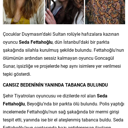
Çocuklar Duymasın’daki Sultan rolüyle hafızalara kazınan
oyuncu
Seda Fettahoğlu
, dün İstanbul’daki bir parkta
şakağında silahla kurulmuş şekilde bulundu. Fettahoğlu’nun
ölümünün ardından sessiz kalmayan oyuncu Goncagül
Sunar, işsizliğe ve projelerde hep aynı isimlere yer verilmesi
tepki gösterdi.
CANSIZ BEDENİNİN YANINDA TABANCA BULUNDU
Şehir Tiyatroları oyuncusu ve dizilerde rol alan
Seda
Fettahoğlu
, Beyoğlu’nda bir parkta ölü bulundu. Polis yaptığı
incelemede Fettahoğlu’nun sağ şakağında bir mermi girişi
tespit etti, yanında ise bir el ateşlenmiş tabanca buldu. Seda
Fettahoğlu’nun çantasında bazı antidepresan ilaçların