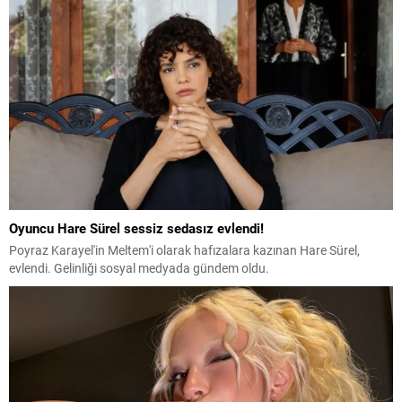
Oyuncu Hare Sürel sessiz sedasız evlendi!
Poyraz Karayel'in Meltem'i olarak hafızalara kazınan Hare Sürel,
evlendi. Gelinliği sosyal medyada gündem oldu.