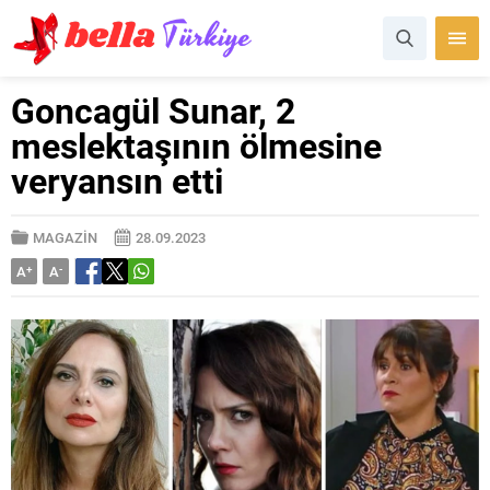
Goncagül Sunar, 2
meslektaşının ölmesine
veryansın etti
MAGAZİN
28.09.2023
A
+
A
-