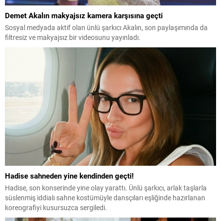
Demet Akalın makyajsız kamera karşısına geçti
Sosyal medyada aktif olan ünlü şarkıcı Akalın, son paylaşımında da
filtresiz ve makyajsız bir videosunu yayınladı.
Hadise sahneden yine kendinden geçti!
Hadise, son konserinde yine olay yarattı. Ünlü şarkıcı, arlak taşlarla
süslenmiş iddialı sahne kostümüyle dansçıları eşliğinde hazırlanan
koreografiyi kusursuzca sergiledi.