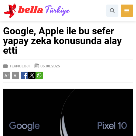
Google, Apple ile bu sefer
yapay zeka konusunda alay
etti
TEKNOLOJİ
06.08.2025
A
+
A
-