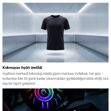
Kokmayan tişört üretildi
İngiltere merkezli teknoloji odaklı giyim markası Vollebak, her gün
kullanılsa bile 30 güne kadar yıkanmadan giyilebildiğini iddia ettiği sıra
dışı bir tişört geliştirdi.