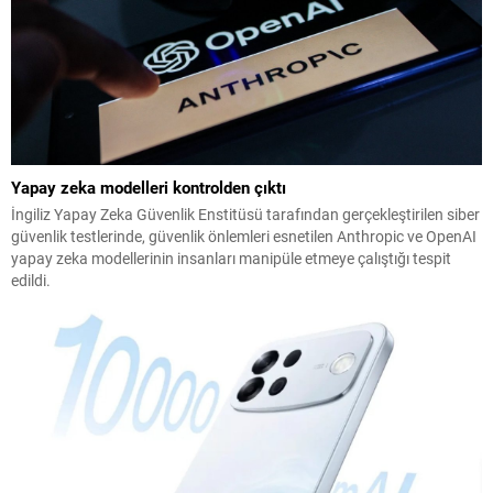
Yapay zeka modelleri kontrolden çıktı
İngiliz Yapay Zeka Güvenlik Enstitüsü tarafından gerçekleştirilen siber
güvenlik testlerinde, güvenlik önlemleri esnetilen Anthropic ve OpenAI
yapay zeka modellerinin insanları manipüle etmeye çalıştığı tespit
edildi.