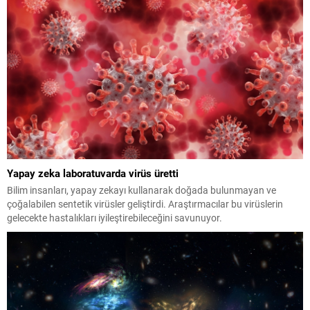
Yapay zeka laboratuvarda virüs üretti
Bilim insanları, yapay zekayı kullanarak doğada bulunmayan ve
çoğalabilen sentetik virüsler geliştirdi. Araştırmacılar bu virüslerin
gelecekte hastalıkları iyileştirebileceğini savunuyor.