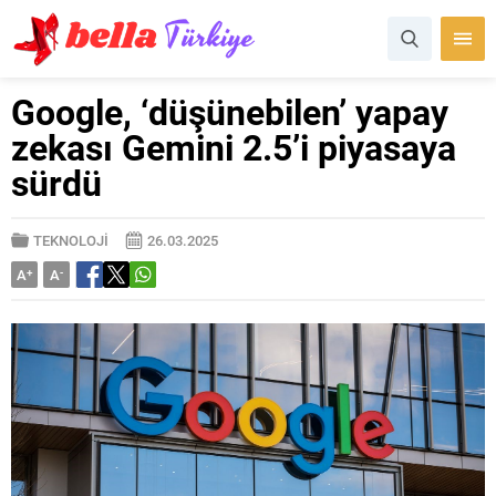
Google, ‘düşünebilen’ yapay
zekası Gemini 2.5’i piyasaya
sürdü
TEKNOLOJİ
26.03.2025
A
+
A
-