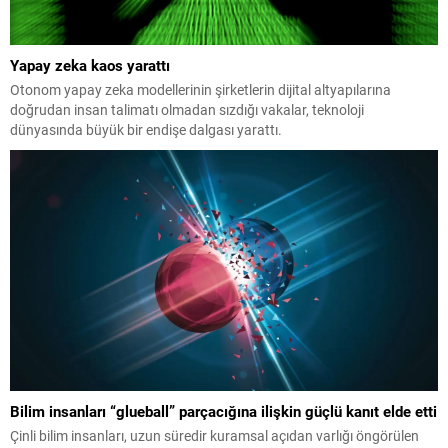
Yapay zeka kaos yarattı
Otonom yapay zeka modellerinin şirketlerin dijital altyapılarına
doğrudan insan talimatı olmadan sızdığı vakalar, teknoloji
dünyasında büyük bir endişe dalgası yarattı.
Bilim insanları “glueball” parçacığına ilişkin güçlü kanıt elde etti
Çinli bilim insanları, uzun süredir kuramsal açıdan varlığı öngörülen