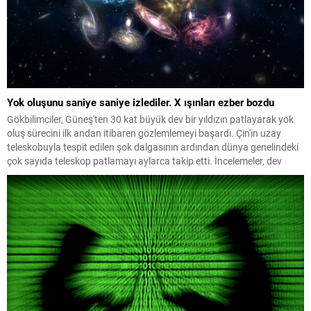
Yok oluşunu saniye saniye izlediler. X ışınları ezber bozdu
Gökbilimciler, Güneş'ten 30 kat büyük dev bir yıldızın patlayarak yok
oluş sürecini ilk andan itibaren gözlemlemeyi başardı. Çin'in uzay
teleskobuyla tespit edilen şok dalgasının ardından dünya genelindeki
çok sayıda teleskop patlamayı aylarca takip etti. İncelemeler, dev
yıldızların daha önce bilinmeyen yollarla da patlayabildiğini ortaya
koydu.