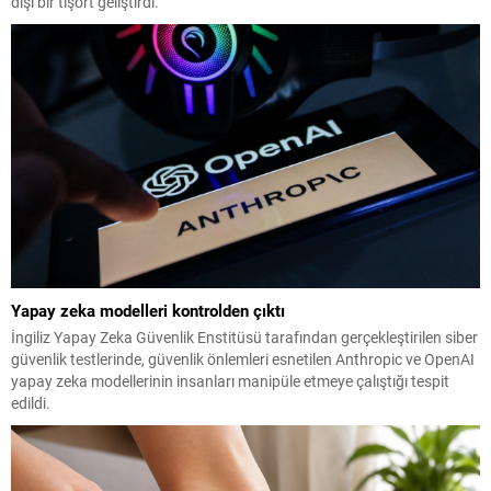
dışı bir tişört geliştirdi.
Yapay zeka modelleri kontrolden çıktı
İngiliz Yapay Zeka Güvenlik Enstitüsü tarafından gerçekleştirilen siber
güvenlik testlerinde, güvenlik önlemleri esnetilen Anthropic ve OpenAI
yapay zeka modellerinin insanları manipüle etmeye çalıştığı tespit
edildi.