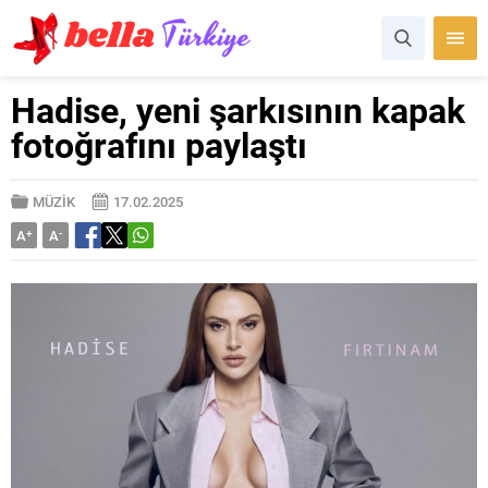
Hadise, yeni şarkısının kapak
fotoğrafını paylaştı
MÜZİK
17.02.2025
A
+
A
-