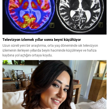
Televizyon izlemek yıllar sonra beyni küçültüyor
Uzun süreli yeni bir araştırma, orta yaş döneminde sık televizyon
izlemenin ilerleyen yıllarda beyin hacminde küçülmeye ve hafıza
kaybına yol açtığını ortaya koydu.