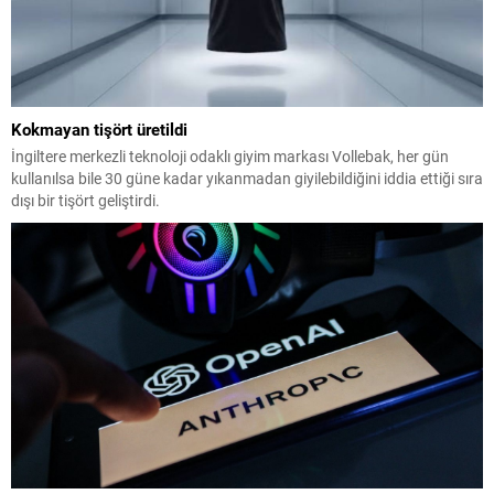
Kokmayan tişört üretildi
İngiltere merkezli teknoloji odaklı giyim markası Vollebak, her gün
kullanılsa bile 30 güne kadar yıkanmadan giyilebildiğini iddia ettiği sıra
dışı bir tişört geliştirdi.