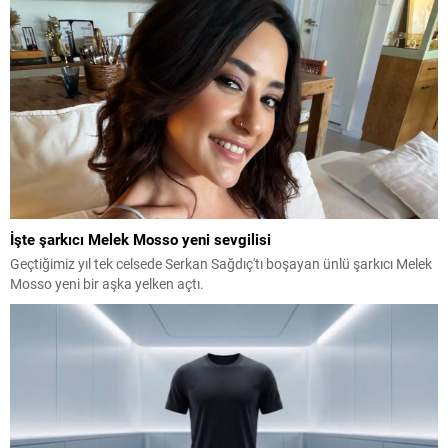
İşte şarkıcı Melek Mosso yeni sevgilisi
Geçtiğimiz yıl tek celsede Serkan Sağdıç'tı boşayan ünlü şarkıcı Melek
Mosso yeni bir aşka yelken açtı.