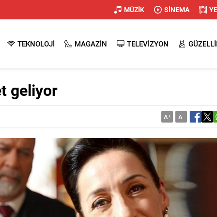
MÜZİK
SİNEMA
Y
TEKNOLOJİ
MAGAZİN
TELEVİZYON
GÜZELLİ
t geliyor
A
+
A
-