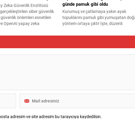
günde pamuk gibi oldu
ay Zeka Güvenlik Enstitüsü
gerçekleştirilen siber güvenlik
Kurumuş ve çatlamaya yakın ayak
, güvenlik önlemleri esnetilen
topuklarını pamuk gibi yumuşatan doğ
ve OpenAI yapay zeka
yöntem ortaya çıktı! İşte, düzenli
n insanları manipüle etmeye
sürmeniz gereken o malzeme...
pit edildi.
osta adresim ve site adresim bu tarayıcıya kaydedilsin.