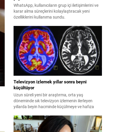
WhatsApp, kullanıcıların grup içi iletişimlerini ve
karar alma süreçlerini kolaylaştıracak yeni
özelliklerini kullanıma sundu.
Televizyon izlemek yıllar sonra beyni
küçültüyor
Uzun süreli yeni bir araştırma, orta yaş
döneminde sık televizyon izlemenin ilerleyen
yıllarda beyin hacminde küçülmeye ve hafıza
kaybına yol açtığını ortaya koydu.