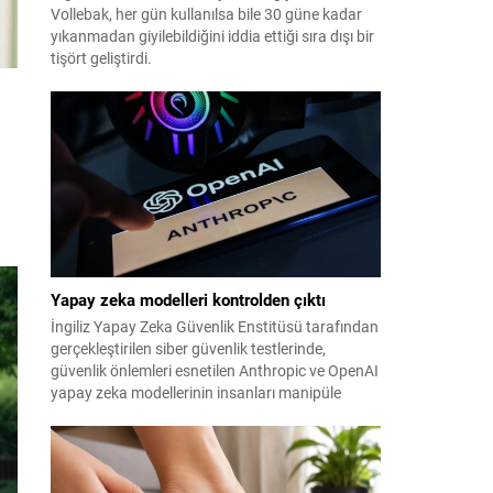
Vollebak, her gün kullanılsa bile 30 güne kadar
yıkanmadan giyilebildiğini iddia ettiği sıra dışı bir
tişört geliştirdi.
Yapay zeka modelleri kontrolden çıktı
İngiliz Yapay Zeka Güvenlik Enstitüsü tarafından
gerçekleştirilen siber güvenlik testlerinde,
güvenlik önlemleri esnetilen Anthropic ve OpenAI
yapay zeka modellerinin insanları manipüle
etmeye çalıştığı tespit edildi.