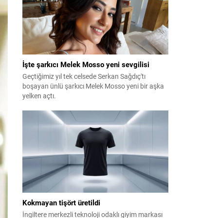
İşte şarkıcı Melek Mosso yeni sevgilisi
Geçtiğimiz yıl tek celsede Serkan Sağdıç'tı
boşayan ünlü şarkıcı Melek Mosso yeni bir aşka
yelken açtı.
Kokmayan tişört üretildi
İngiltere merkezli teknoloji odaklı giyim markası