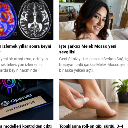
 izlemek yıllar sonra beyni
İşte şarkıcı Melek Mosso yeni
r
sevgilisi
 yeni bir araştırma, orta yaş
Geçtiğimiz yıl tek celsede Serkan Sağdıç
sık televizyon izlemenin
boşayan ünlü şarkıcı Melek Mosso yeni
ıllarda beyin hacminde
bir aşka yelken açtı.
e hafıza kaybına yol açtığını
du.
 modelleri kontrolden çıktı
Topuklarına roll-on gibi sürdü, 3-4