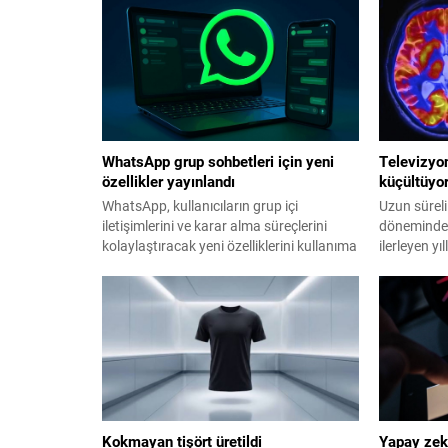
WhatsApp grup sohbetleri için yeni
Televizyon
özellikler yayınlandı
küçültüyo
WhatsApp, kullanıcıların grup içi
Uzun süreli
iletişimlerini ve karar alma süreçlerini
döneminde 
kolaylaştıracak yeni özelliklerini kullanıma
ilerleyen y
sundu.
küçülmeye v
ortaya koy
Kokmayan tişört üretildi
Yapay zeka