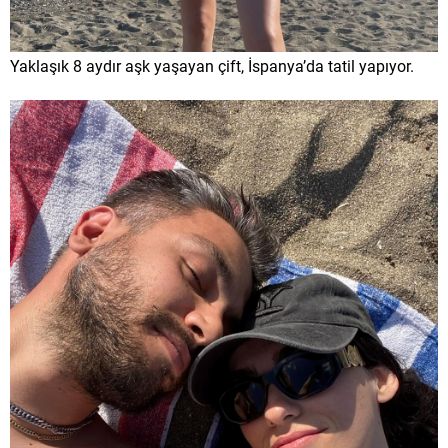
Yaklaşık 8 aydır aşk yaşayan çift, İspanya’da tatil yapıyor.