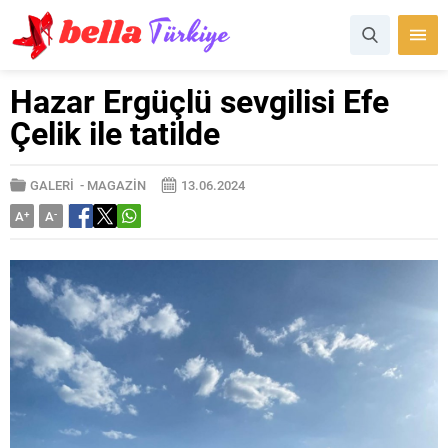
Hazar Ergüçlü sevgilisi Efe
Çelik ile tatilde
GALERİ
-
MAGAZİN
13.06.2024
A
+
A
-