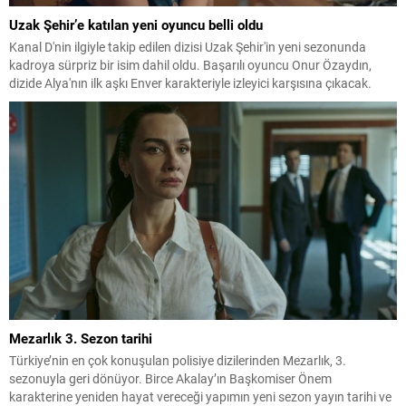
Uzak Şehir’e katılan yeni oyuncu belli oldu
Kanal D'nin ilgiyle takip edilen dizisi Uzak Şehir'in yeni sezonunda
kadroya sürpriz bir isim dahil oldu. Başarılı oyuncu Onur Özaydın,
dizide Alya'nın ilk aşkı Enver karakteriyle izleyici karşısına çıkacak.
Mezarlık 3. Sezon tarihi
Türkiye’nin en çok konuşulan polisiye dizilerinden Mezarlık, 3.
sezonuyla geri dönüyor. Birce Akalay’ın Başkomiser Önem
karakterine yeniden hayat vereceği yapımın yeni sezon yayın tarihi ve