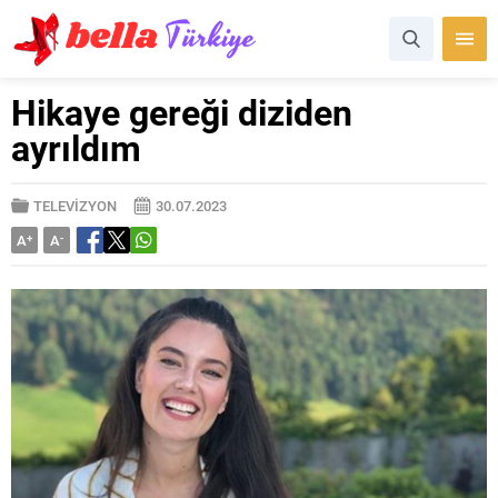
Hikaye gereği diziden
ayrıldım
TELEVİZYON
30.07.2023
A
+
A
-