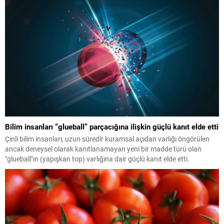
Bilim insanları “glueball” parçacığına ilişkin güçlü kanıt elde etti
Çinli bilim insanları, uzun süredir kuramsal açıdan varlığı öngörülen
ancak deneysel olarak kanıtlanamayan yeni bir madde türü olan
"glueball"ın (yapışkan top) varlığına dair güçlü kanıt elde etti.