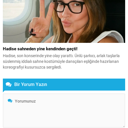
Hadise sahneden yine kendinden geçti!
Hadise, son konserinde yine olay yarattı. Ünlü şarkıcı, arlak taşlarla
süslenmiş iddialı sahne kostümüyle dansçıları eşliğinde hazırlanan
koreografiyi kusursuzca sergiledi.
Bir Yorum Yazın