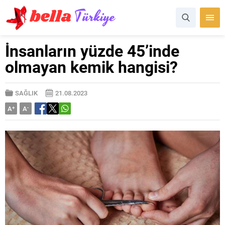
İnsanların yüzde 45’inde
olmayan kemik hangisi?
SAĞLIK
21.08.2023
A
+
A
-