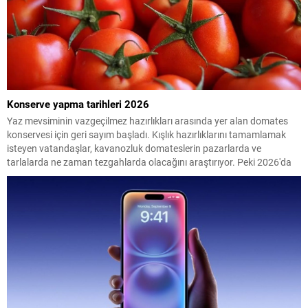
Konserve yapma tarihleri 2026
Yaz mevsiminin vazgeçilmez hazırlıkları arasında yer alan domates
konservesi için geri sayım başladı. Kışlık hazırlıklarını tamamlamak
isteyen vatandaşlar, kavanozluk domateslerin pazarlarda ve
tarlalarda ne zaman tezgahlarda olacağını araştırıyor. Peki 2026'da
konserve yapılacak domates ne zaman çıkacak? İşte en uygun
dönem...