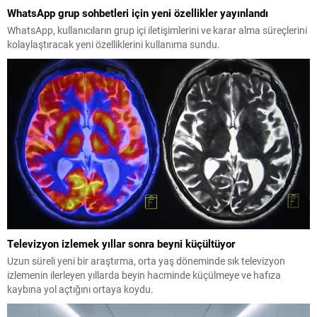
WhatsApp grup sohbetleri için yeni özellikler yayınlandı
WhatsApp, kullanıcıların grup içi iletişimlerini ve karar alma süreçlerini
kolaylaştıracak yeni özelliklerini kullanıma sundu.
Televizyon izlemek yıllar sonra beyni küçültüyor
Uzun süreli yeni bir araştırma, orta yaş döneminde sık televizyon
izlemenin ilerleyen yıllarda beyin hacminde küçülmeye ve hafıza
kaybına yol açtığını ortaya koydu.