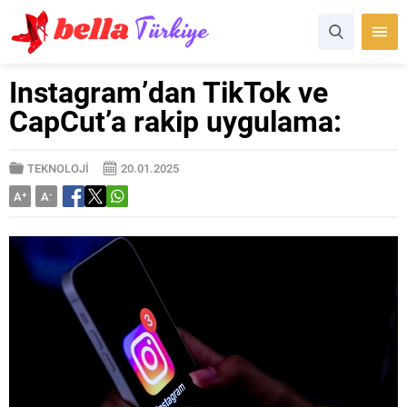
Instagram’dan TikTok ve
CapCut’a rakip uygulama:
TEKNOLOJİ
20.01.2025
A
+
A
-