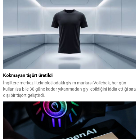
Kokmayan tişört üretildi
İngiltere merkezli teknoloji odaklı giyim markası Vollebak, her gün
kullanılsa bile 30 güne kadar yıkanmadan giyilebildiğini iddia ettiği sıra
dışı bir tişört geliştirdi.