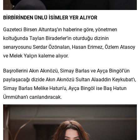
BİRBİRİNDEN ÜNLÜ İSİMLER YER ALIYOR
Gazeteci Birsen Altuntaş’ın haberine göre, yönetmen
koltuğunda Taylan Biraderler’in oturduğu dizinin
senaryosunu Serdar Özönalan, Hasan Erimez, Özlem Atasoy
ve Melek Yalçın kaleme alıyor.
Başrollerini Akın Akınözü, Simay Barlas ve Ayça Bingöl’ün
paylaşacağı dizide Akın Akınözü Sultan Alaaddin Keykubat’ı,
Simay Barlas Melike Hatun’u, Ayça Bingöl ise Baş Hatun
Ümmühan’ı canlandıracak.