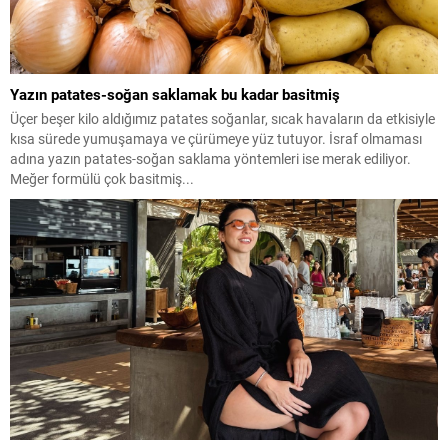
Yazın patates-soğan saklamak bu kadar basitmiş
Üçer beşer kilo aldığımız patates soğanlar, sıcak havaların da etkisiyle
kısa sürede yumuşamaya ve çürümeye yüz tutuyor. İsraf olmaması
adına yazın patates-soğan saklama yöntemleri ise merak ediliyor.
Meğer formülü çok basitmiş...