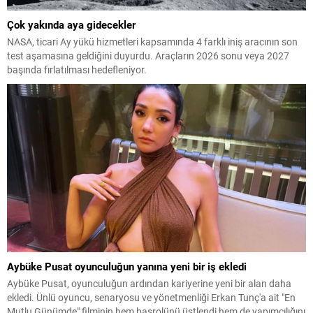
Çok yakında aya gidecekler
NASA, ticari Ay yükü hizmetleri kapsamında 4 farklı iniş aracının son
test aşamasına geldiğini duyurdu. Araçların 2026 sonu veya 2027
başında fırlatılması hedefleniyor.
Aybüke Pusat oyunculuğun yanına yeni bir iş ekledi
Aybüke Pusat, oyunculuğun ardından kariyerine yeni bir alan daha
ekledi. Ünlü oyuncu, senaryosu ve yönetmenliği Erkan Tunç'a ait "En
Mutlu Günümde" filminin hem başrolünü üstlendi hem de yapımcılığını