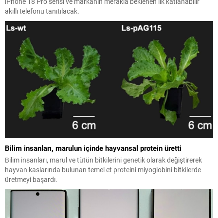
iPhone 18 Pro serisi ve markanın merakla beklenen ilk katlanabilir
akıllı telefonu tanıtılacak.
Bilim insanları, marulun içinde hayvansal protein üretti
Bilim insanları, marul ve tütün bitkilerini genetik olarak değiştirerek
hayvan kaslarında bulunan temel et proteini miyoglobini bitkilerde
üretmeyi başardı.