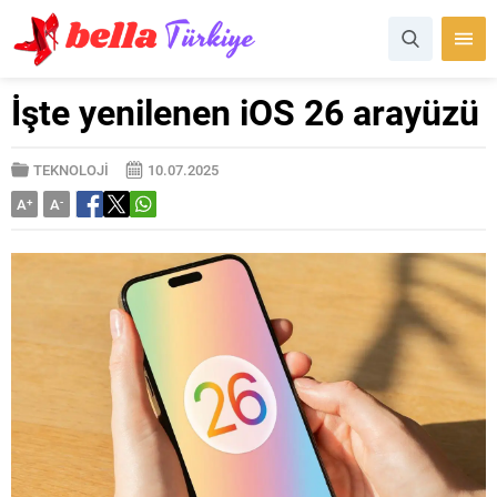
İşte yenilenen iOS 26 arayüzü
TEKNOLOJİ
10.07.2025
A
+
A
-