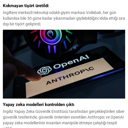
Kokmayan tişört üretildi
İngiltere merkezli teknoloji odaklı giyim markası Vollebak, her gün
kullanılsa bile 30 güne kadar yıkanmadan giyilebildiğini iddia ettiği sıra
dışı bir tişört geliştirdi.
Yapay zeka modelleri kontrolden çıktı
İngiliz Yapay Zeka Güvenlik Enstitüsü tarafından gerçekleştirilen siber
güvenlik testlerinde, güvenlik önlemleri esnetilen Anthropic ve OpenAI
yapay zeka modellerinin insanları manipüle etmeye çalıştığı tespit