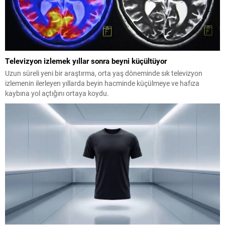
Televizyon izlemek yıllar sonra beyni küçültüyor
Uzun süreli yeni bir araştırma, orta yaş döneminde sık televizyon
izlemenin ilerleyen yıllarda beyin hacminde küçülmeye ve hafıza
kaybına yol açtığını ortaya koydu.