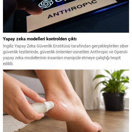
Yapay zeka modelleri kontrolden çıktı
İngiliz Yapay Zeka Güvenlik Enstitüsü tarafından gerçekleştirilen siber
güvenlik testlerinde, güvenlik önlemleri esnetilen Anthropic ve OpenAI
yapay zeka modellerinin insanları manipüle etmeye çalıştığı tespit
edildi.