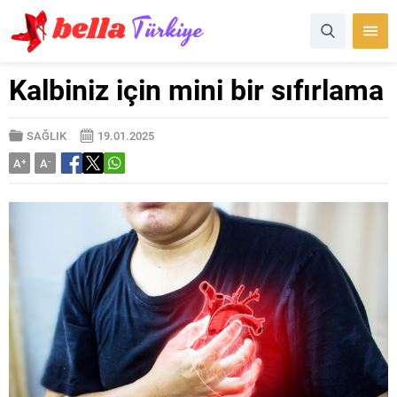
Kalbiniz için mini bir sıfırlama
SAĞLIK
19.01.2025
A
+
A
-