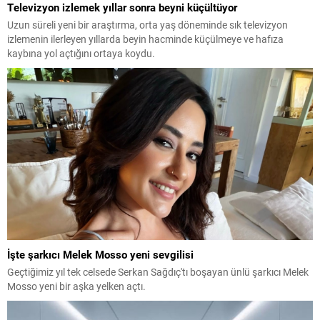
Televizyon izlemek yıllar sonra beyni küçültüyor
Uzun süreli yeni bir araştırma, orta yaş döneminde sık televizyon
izlemenin ilerleyen yıllarda beyin hacminde küçülmeye ve hafıza
kaybına yol açtığını ortaya koydu.
İşte şarkıcı Melek Mosso yeni sevgilisi
Geçtiğimiz yıl tek celsede Serkan Sağdıç'tı boşayan ünlü şarkıcı Melek
Mosso yeni bir aşka yelken açtı.