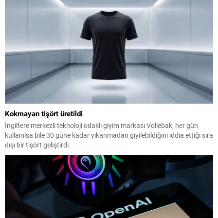
Kokmayan tişört üretildi
İngiltere merkezli teknoloji odaklı giyim markası Vollebak, her gün
kullanılsa bile 30 güne kadar yıkanmadan giyilebildiğini iddia ettiği sıra
dışı bir tişört geliştirdi.